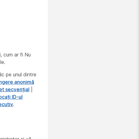
i, cum ar fi Nu
le.
lic pe unul dintre
ngere anonimă
et secvențial
|
ocați ID-ul
ecutiv
.