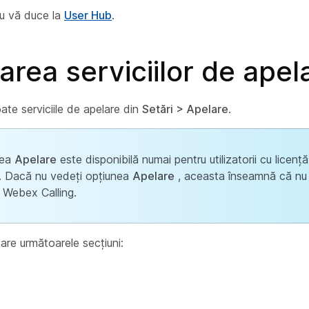
ru vă duce la
User Hub
.
rea serviciilor de apel
ate serviciile de apelare din
Setări > Apelare
.
nea
Apelare
este disponibilă numai pentru utilizatorii cu licen
g. Dacă nu vedeți opțiunea
Apelare
, aceasta înseamnă că nu 
a Webex Calling.
are următoarele secțiuni: