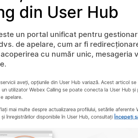
ing din User Hub
ste un portal unificat pentru gestionar
 dvs. de apelare, cum ar fi redirecționar
, acoperirea cu număr unic, mesageria v
e.
 servicii aveți, opțiunile din User Hub variază. Acest articol 
 un utilizator Webex Calling se poate conecta la User Hub ș
de apelare.
flați mai multe despre actualizarea profilului, setările aferen
i înregistrărilor disponibile în User Hub, consultați
Începeți să