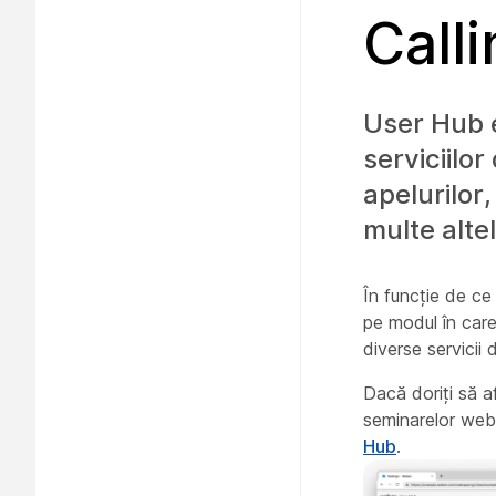
Call
User Hub e
serviciilor
apelurilor
multe altel
În funcție de ce
pe modul în care
diverse servicii 
Dacă doriți să a
seminarelor web ș
Hub
.