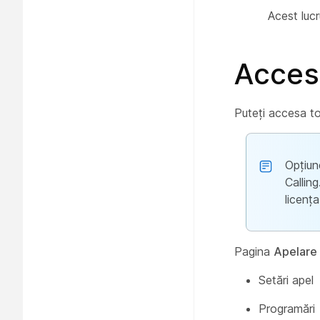
Acest luc
Accesa
Puteți accesa to
Opțiu
Callin
licenț
Pagina
Apelare
Setări apel
Programări