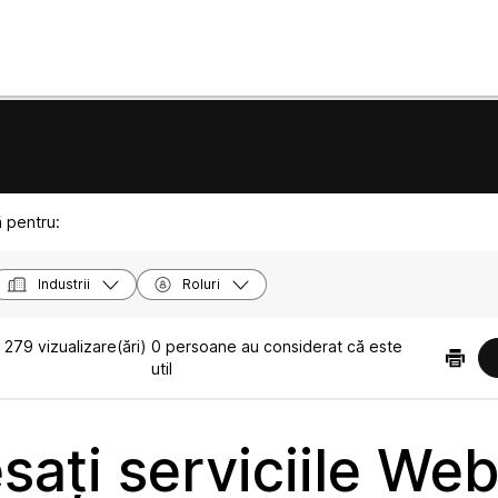
ă pentru:
Industrii
Roluri
1279 vizualizare(ări)
0 persoane au considerat că este
util
sați serviciile We