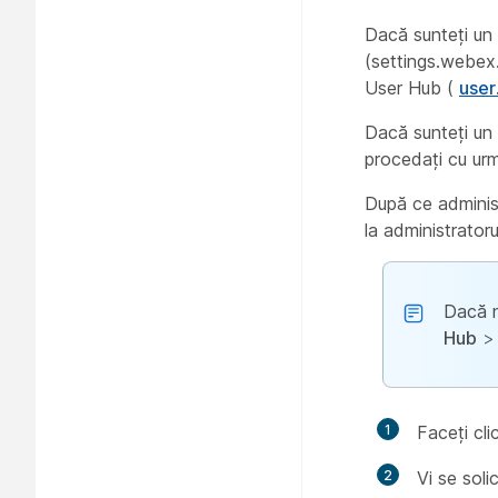
Dacă sunteți un u
(settings.webex.
User Hub (
use
Dacă sunteți un 
procedați cu urmă
După ce administ
la administrator
Dacă nu
Hub
1
Faceți cli
2
Vi se soli