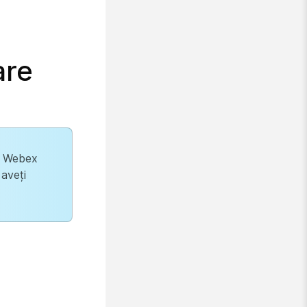
are
ță Webex
aveți