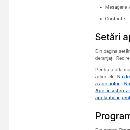
Mesagerie 
Contacte
Setări a
Din pagina setări
deranjați, Redire
Pentru a afla mai
articolele:
Nu de
a apelurilor
|
No
Apel în aștepta
apelantului pent
Program