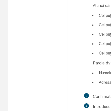
Atunci cân
Cel pu
Cel puţ
Cel puţ
Cel puţ
Cel pu
Parola dv
Numele
Adresa
3
Confirmați
4
Introduceț