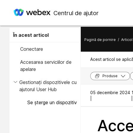
Centrul de ajutor
În acest articol
Pagină de pornire
/
Articol
Conectare
Acest articol se aplic
Accesarea serviciilor de
apelare
Produse
Gestionați dispozitivele cu
ajutorul User Hub
05 decembrie 2024
|
|
Se șterge un dispozitiv
Acce