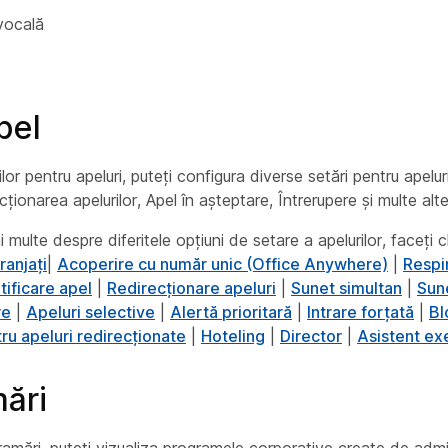
vocală
pel
lor pentru apeluri, puteți configura diverse setări pentru apelur
cționarea apelurilor, Apel în așteptare, Întrerupere și multe alte
 multe despre diferitele opțiuni de setare a apelurilor, faceți c
ranjați
|
Acoperire cu număr unic (Office Anywhere)
|
Respi
tificare apel
|
Redirecționare apeluri
|
Sunet simultan
|
Sun
re
|
Apeluri selective
|
Alertă prioritară
|
Intrare forțată
|
Bl
ru apeluri redirecționate
|
Hoteling
|
Director
|
Asistent ex
ări