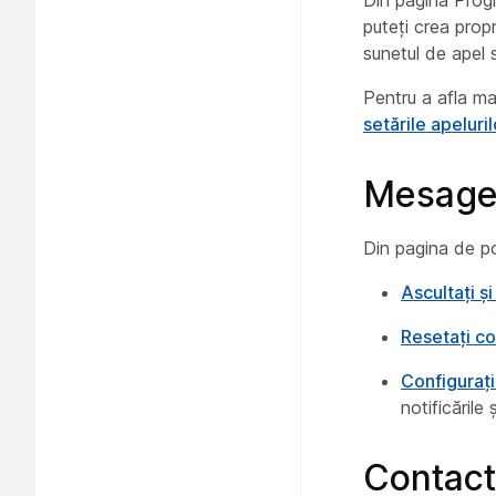
Din pagina Progr
puteți crea propr
sunetul de apel s
Pentru a afla ma
setările apeluril
Mesager
Din pagina de po
Ascultați ș
Resetați co
Configurați
notificările
Contac