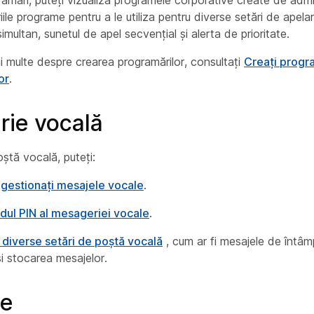
amări, puteți vizualiza programele corporative create de admin
iile programe pentru a le utiliza pentru diverse setări de apelar
imultan, sunetul de apel secvențial și alerta de prioritate.
i multe despre crearea programărilor, consultați
Creați progr
or
.
ie vocală
ștă vocală, puteți:
i gestionați mesajele vocale
.
dul PIN al mesageriei vocale
.
 diverse setări de poștă vocală
, cum ar fi mesajele de întâm
 și stocarea mesajelor.
te