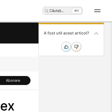
Căutați
...
⌘K
A fost util acest articol?
Abonare
bex