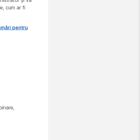
istrator și vă
e, cum ar fi
amări pentru
pinare,