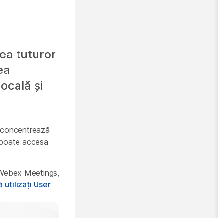
ea tuturor
ea
ocală și
se concentrează
i poate accesa
te Webex Meetings,
 utilizați User