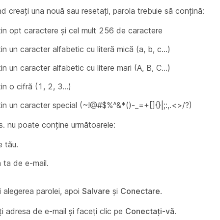
d creați una nouă sau resetați, parola trebuie să conțină:
țin opt caractere și cel mult 256 de caractere
in un caracter alfabetic cu literă mică (a, b, c…)
in un caracter alfabetic cu litere mari (A, B, C…)
in o cifră (1, 2, 3…)
țin un caracter special (~!@#$%^&*()-_=+[]{}|;:,.<>/?)
s. nu poate conține următoarele:
 tău.
 ta de e-mail.
 alegerea parolei, apoi
Salvare
și
Conectare
.
i adresa de e-mail și faceți clic pe
Conectați-vă
.