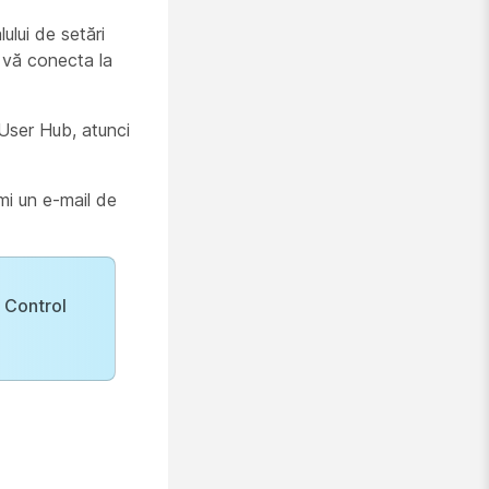
lului de setări
a vă conecta la
 User Hub, atunci
imi un e-mail de
n
Control