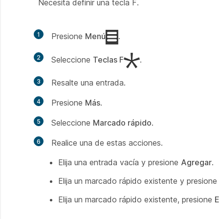
Necesita definir una tecla F.
1
Presione
Menú
.
2
Seleccione
Teclas F
.
3
Resalte una entrada.
4
Presione
Más
.
5
Seleccione
Marcado rápido
.
6
Realice una de estas acciones.
Elija una entrada vacía y presione
Agregar
.
Elija un marcado rápido existente y presion
Elija un marcado rápido existente, presione
E