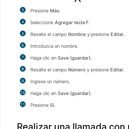
3
Presione
Más
.
4
Seleccione
Agregar tecla F
.
5
Resalte el campo
Nombre
y presione
Editar
.
6
Introduzca un nombre.
7
Haga clic en
Save (guardar)
.
8
Resalte el campo
Número
y presione
Editar
.
9
Ingrese un número.
10
Haga clic en
Save (guardar)
.
11
Presione
Sí
.
Realizar una llamada con 