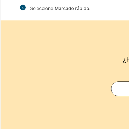
4
Seleccione
Marcado rápido
.
¿