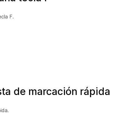
cla F.
ista de marcación rápida
ida.