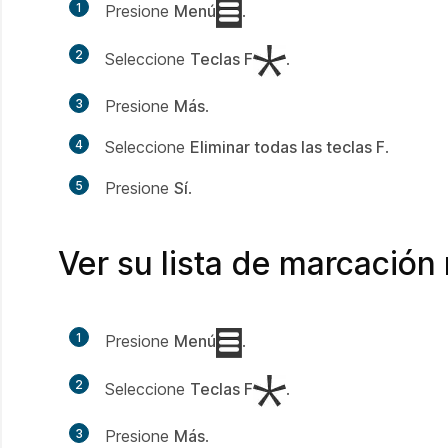
1
Presione
Menú
.
2
Seleccione
Teclas F
.
3
Presione
Más
.
4
Seleccione
Eliminar todas las teclas F
.
5
Presione
Sí
.
Ver su lista de marcación
1
Presione
Menú
.
2
Seleccione
Teclas F
.
3
Presione
Más
.