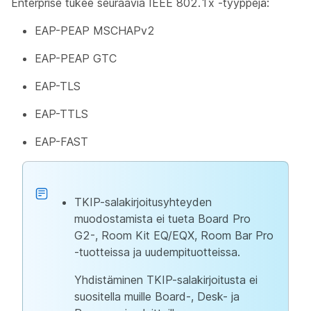
Enterprise tukee seuraavia IEEE 802.1x -tyyppejä:
EAP-PEAP MSCHAPv2
EAP-PEAP GTC
EAP-TLS
EAP-TTLS
EAP-FAST
TKIP-salakirjoitusyhteyden
muodostamista ei tueta Board Pro
G2-, Room Kit EQ/EQX, Room Bar Pro
-tuotteissa ja uudempituotteissa.
Yhdistäminen TKIP-salakirjoitusta ei
suositella muille Board-, Desk- ja