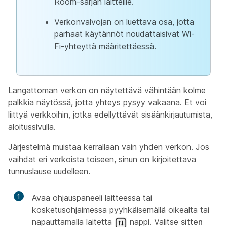
Room-sarjan laitteille.
Verkonvalvojan on luettava osa, jotta
parhaat käytännöt noudattaisivat Wi-
Fi-yhteyttä määritettäessä.
Langattoman verkon on näytettävä vähintään kolme
palkkia näytössä, jotta yhteys pysyy vakaana. Et voi
liittyä verkkoihin, jotka edellyttävät sisäänkirjautumista,
aloitussivulla.
Järjestelmä muistaa kerrallaan vain yhden verkon. Jos
vaihdat eri verkoista toiseen, sinun on kirjoitettava
tunnuslause uudelleen.
1
Avaa ohjauspaneeli laitteessa tai
kosketusohjaimessa pyyhkäisemällä oikealta tai
napauttamalla laitetta
nappi. Valitse
sitten