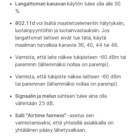
Langattoman kanavan
käytön tulee olla alle 50
%.
802.11d
voi lisätä maatietoelementin hälytyksiin,
luotainpyyntöihin ja luotainvastauksiin. Jos
langattomat laitteet eivät tue tätä, käytä
maailman turvallisia kanavia 36, 40, 44 tai 48.
Varmista, että laite näkee tukipisteen -60 dBm tai
paremmin (lähemmäksi nollaa on parempi).
Varmista, että tukipiste näkee laitteen -60 dBm
tai paremman (lähemmäksi nollaa on parempi).
Signaalin ja melun
suhteen tulee aina olla
vähintään 25 dB.
Salli "Airtime fairness"
-asetus sen
varmistamiseksi, että yhteisillä asiakkailla on
yhtäläinen pääsy lähetysaikaan.