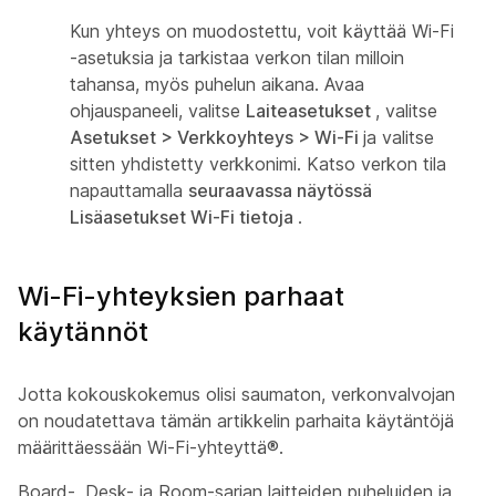
Kun yhteys on muodostettu, voit käyttää Wi-Fi
-asetuksia ja tarkistaa verkon tilan milloin
tahansa, myös puhelun aikana. Avaa
ohjauspaneeli, valitse
Laiteasetukset
, valitse
Asetukset > Verkkoyhteys > Wi-Fi
ja valitse
sitten yhdistetty verkkonimi. Katso verkon tila
napauttamalla
seuraavassa näytössä
Lisäasetukset Wi-Fi tietoja
.
Wi-Fi-yhteyksien parhaat
käytännöt
Jotta kokouskokemus olisi saumaton, verkonvalvojan
on noudatettava tämän artikkelin parhaita käytäntöjä
määrittäessään Wi-Fi-yhteyttä®.
Board-, Desk- ja Room-sarjan laitteiden puheluiden ja