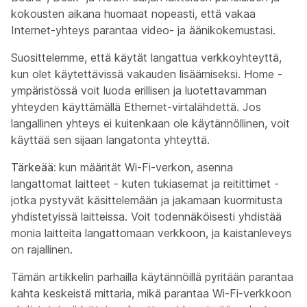
kokousten aikana huomaat nopeasti, että vakaa
Internet-yhteys parantaa video- ja äänikokemustasi.
Suosittelemme, että käytät langattua verkkoyhteyttä,
kun olet käytettävissä vakauden lisäämiseksi. Home -
ympäristössä voit luoda erillisen ja luotettavamman
yhteyden käyttämällä Ethernet-virtalähdettä. Jos
langallinen yhteys ei kuitenkaan ole käytännöllinen, voit
käyttää sen sijaan langatonta yhteyttä.
Tärkeää:
kun määrität Wi-Fi-verkon, asenna
langattomat laitteet - kuten tukiasemat ja reitittimet -
jotka pystyvät käsittelemään ja jakamaan kuormitusta
yhdistetyissä laitteissa. Voit todennäköisesti yhdistää
monia laitteita langattomaan verkkoon, ja kaistanleveys
on rajallinen.
Tämän artikkelin parhailla käytännöillä pyritään parantaa
kahta keskeistä mittaria, mikä parantaa Wi-Fi-verkkoon