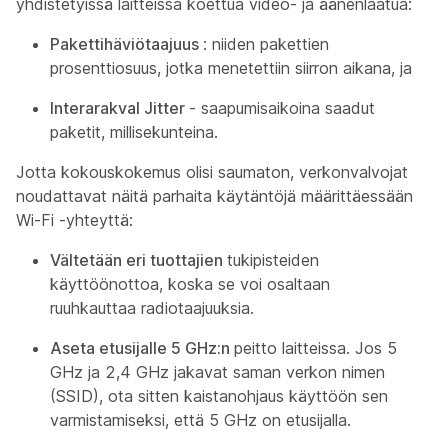
yhdistetyissä laitteissa koettua video- ja äänenlaatua:
Pakettihäviötaajuus
: niiden pakettien
prosenttiosuus, jotka menetettiin siirron aikana, ja
Interarakval Jitter
- saapumisaikoina saadut
paketit, millisekunteina.
Jotta kokouskokemus olisi saumaton, verkonvalvojat
noudattavat näitä parhaita käytäntöjä määrittäessään
Wi-Fi -yhteyttä:
Vältetään eri tuottajien
tukipisteiden
käyttöönottoa, koska se voi osaltaan
ruuhkauttaa radiotaajuuksia.
Aseta etusijalle 5 GHz:n
peitto laitteissa. Jos 5
GHz ja 2,4 GHz jakavat saman verkon nimen
(SSID), ota sitten kaistanohjaus käyttöön sen
varmistamiseksi, että 5 GHz on etusijalla.