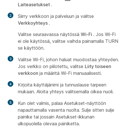
Laiteasetukset
.
2
Siirry verkkoon ja palveluun ja valitse
Verkkoyhteys
.
Valitse seuraavassa näytössä
Wi-Fi
. Jos Wi-Fi
ei ole käytössä, valitse vaihda painamalla TURN
se käyttöön.
3
Valitse Wi-Fi, johon haluat muodostaa yhteyden.
Jos verkko on piilotettu, valitse
Liity toiseen
verkkoon
ja määritä Wi-Fi manuaalisesti.
4
Kirjoita käyttäjänimi ja tunnuslause tarpeen
mukaan. Aloita yhteys valitsemalla oikea nuoli.
5
Kun olet valmis, palaa Asetukset-näyttöön
napauttamalla vasenta nuolta. Sulje sitten sulje
painike tai jossain Asetukset-ikkunan
ulkopuolella olevaa painiketta.