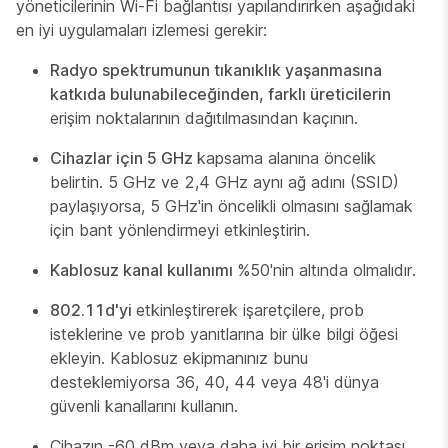
yöneticilerinin Wi-Fi bağlantısı yapılandırırken aşağıdaki
en iyi uygulamaları izlemesi gerekir:
Radyo spektrumunun tıkanıklık yaşanmasına
katkıda bulunabileceğinden, farklı üreticilerin
erişim noktalarının dağıtılmasından kaçının.
Cihazlar için 5 GHz
kapsama alanına öncelik
belirtin. 5 GHz ve 2,4 GHz aynı ağ adını (SSID)
paylaşıyorsa, 5 GHz'in öncelikli olmasını sağlamak
için bant yönlendirmeyi etkinleştirin.
Kablosuz kanal kullanımı
%50'nin altında olmalıdır.
802.11d'yi
etkinleştirerek işaretçilere, prob
isteklerine ve prob yanıtlarına bir ülke bilgi öğesi
ekleyin. Kablosuz ekipmanınız bunu
desteklemiyorsa 36, 40, 44 veya 48'i dünya
güvenli kanallarını kullanın.
Cihazın -60 dBm veya daha iyi bir erişim noktası