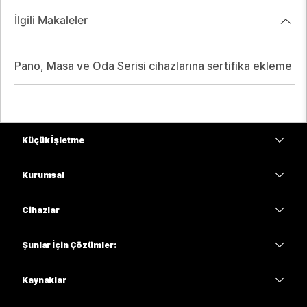
İlgili Makaleler
Pano, Masa ve Oda Serisi cihazlarına sertifika ekleme
Küçük İşletme
Fiyatlar
Kurumsal
Webex Uygulaması
Webex Suite
Cihazlar
Meetings
Calling
kulaklıklar
Calling
Şunlar İçin Çözümler:
Meetings
Kameralar
Eğitim
Mesajlaşma
Mesajlaşma
Kaynaklar
Masa Serisi
Sağlık
Ekran Paylaşımı
İndirmeler
Slido