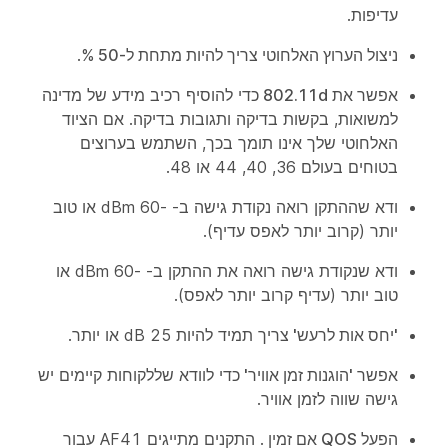
עדיפות.
ניצול הערוץ האלחוטי צריך להיות מתחת ל-50
%.
אפשר את 802.11d
כדי להוסיף רכיב מידע של מדינה
למשואות, בקשות בדיקה ותגובות בדיקה. אם הציוד
האלחוטי שלך אינו תומך בכך, השתמש בערוצים
בטוחים בעולם 36, 40, 44 או 48.
ודא שההתקן רואה נקודת גישה ב- -60 dBm או טוב
יותר (קרוב יותר לאפס עדיף).
ודא שנקודת גישה רואה את ההתקן ב- -60 dBm או
טוב יותר (עדיף קרוב יותר לאפס).
'יחס אות לרעש'
צריך תמיד להיות 25 dB או יותר.
אפשר 'הוגנות זמן אוויר'
כדי לוודא שללקוחות קיימים יש
גישה שווה לזמן אוויר.
הפעל QOS אם זמין
. התקנים מתייגים AF41 עבור