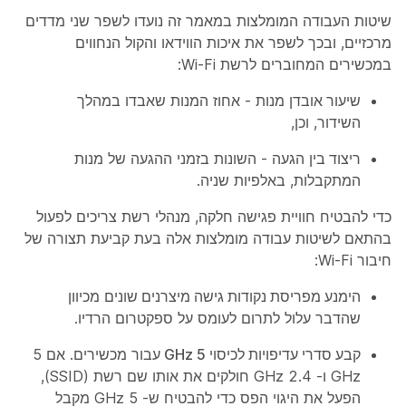
שיטות העבודה המומלצות במאמר זה נועדו לשפר שני מדדים
מרכזיים, ובכך לשפר את איכות הווידאו והקול הנחווים
במכשירים המחוברים לרשת Wi-Fi:
שיעור
אובדן מנות - אחוז המנות שאבדו במהלך
השידור, וכן,
ריצוד
בין הגעה - השונות בזמני ההגעה של מנות
המתקבלות, באלפיות שניה.
כדי להבטיח חוויית פגישה חלקה, מנהלי רשת צריכים לפעול
בהתאם לשיטות עבודה מומלצות אלה בעת קביעת תצורה של
חיבור Wi-Fi:
הימנע מפריסת נקודות גישה מיצרנים
שונים מכיוון
שהדבר עלול לתרום לעומס על ספקטרום הרדיו.
קבע סדרי עדיפויות לכיסוי 5 GHz
עבור מכשירים. אם 5
GHz ו- 2.4 GHz חולקים את אותו שם רשת (SSID),
הפעל את היגוי הפס כדי להבטיח ש- 5 GHz מקבל