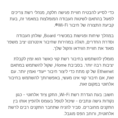
כדי לסייע להבטיח חוויית פגישה חלקה, מנהלי רשת צריכים
לפעול בהתאם לשיטות העבודה המומלצות במאמר זה, בעת
קביעת התצורה של חיבור Wi-Fi®.
במהלך שיחות ופגישות במכשירי Board, שולחן העבודה
וסדרת החדרים, תגלה במהירות שחיבור אינטרנט יציב משפר
מאוד את חוויית הווידאו והקול שלך.
מומלץ להשתמש בחיבור רשת קווי כאשר הוא זמין לקבלת
יציבות רבה יותר. בסביבת Home, שקול להשתמש במתאם
Ethernet של קו מתח כדי ליצור חיבור ייעודי ואמין יותר. עם
זאת, אם חיבור קווי אינו מעשי, באפשרותך להשתמש בחיבור
אלחוטי במקום זאת.
חשוב:
בעת הגדרת רשת Wi-Fi, התקן ציוד אלחוטי - כגון
נקודות גישה ונתבים - שיכול לטפל בעומס ולהפיץ אותו בין
התקנים מחוברים. סביר להניח שתחבר התקנים רבים לרשת
אלחוטית, ורוחב הפס מוגבל.