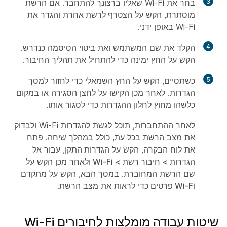
3
בחר את Wi-Fi שאליו ברצונך להתחבר. אם הרשת
מוסתרת, הקש על
הצטרף לרשת
אחרת והגדר את
Wi-Fi באופן ידני.
4
הקלד את שם המשתמש ואת ביטוי הסיסמה כנדרש.
הקש על החץ ימינה כדי להתחיל את תהליך החיבור.
5
כשתסיים, הקש על החץ השמאלי כדי לחזור למסך
הגדרות. לאחר מכן הקישו על לחצן הסגירה או במקום
כלשהו מחוץ לחלון ההגדרות כדי לסגור אותו.
לאחר ההתחברות, תוכל לגשת להגדרות Wi-Fi ולבדוק
את מצב הרשת בכל עת, כולל במהלך שיחה. פתח
את לוח הבקרה, הקש על
הגדרות
התקן, עבור אל
הגדרות > חיבור רשת > Wi-Fi
ולאחר מכן הקש על
שם הרשת המחוברת. במסך הבא, הקש על
מתקדם
Wi-Fi פרטים
כדי לראות את מצב הרשת.
שיטות עבודה מומלצות לחיבורים Wi-Fi