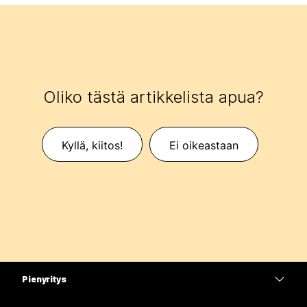
Oliko tästä artikkelista apua?
Kyllä, kiitos!
Ei oikeastaan
Pienyritys
Hinnoittelu