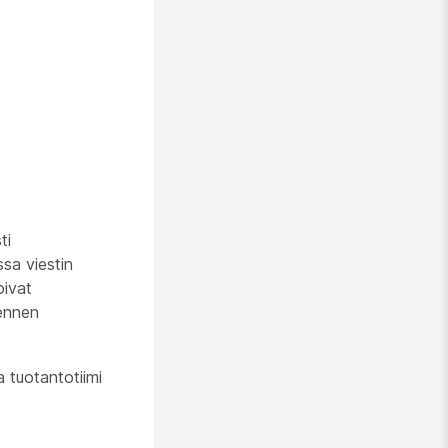
ti
sa viestin
oivat
 ennen
a tuotantotiimi