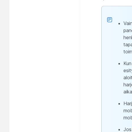
Vain
pane
henk
tapa
toim
Kun
esit
aloi
harj
aik
Har
mobi
mobi
Jos