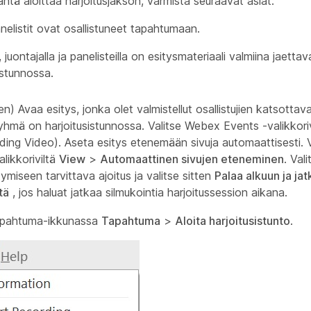
äntä aloittaa harjoitusjakson, varmista seuraavat asiat:
nelistit ovat osallistuneet tapahtumaan.
, juontajalla ja panelisteilla on esitysmateriaali valmiina jaettav
istunnossa.
en) Avaa esitys, jonka olet valmistellut osallistujien katsottav
yhmä on harjoitusistunnossa. Valitse Webex Events -valikkori
ding Video). Aseta esitys etenemään sivuja automaattisesti.
likkoriviltä
View
>
Automaattinen sivujen eteneminen
. Val
irtymiseen tarvittava ajoitus ja valitse sitten
Palaa alkuun ja jat
tä
, jos haluat jatkaa silmukointia harjoitussession aikana.
apahtuma-ikkunassa
Tapahtuma
>
Aloita harjoitusistunto
.