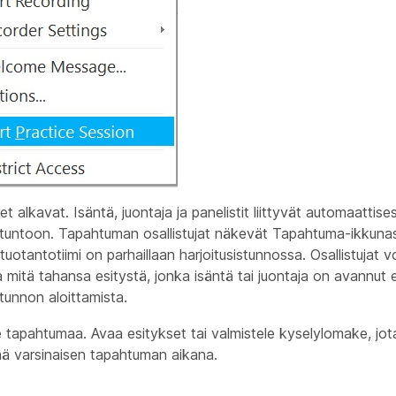
et alkavat. Isäntä, juontaja ja panelistit liittyvät automaattises
istuntoon. Tapahtuman osallistujat näkevät Tapahtuma-ikkunas
ä tuotantotiimi on parhaillaan harjoitusistunnossa. Osallistujat v
a mitä tahansa esitystä, jonka isäntä tai juontaja on avannut
stunnon aloittamista.
e tapahtumaa. Avaa esitykset tai valmistele kyselylomake, jot
ää varsinaisen tapahtuman aikana.