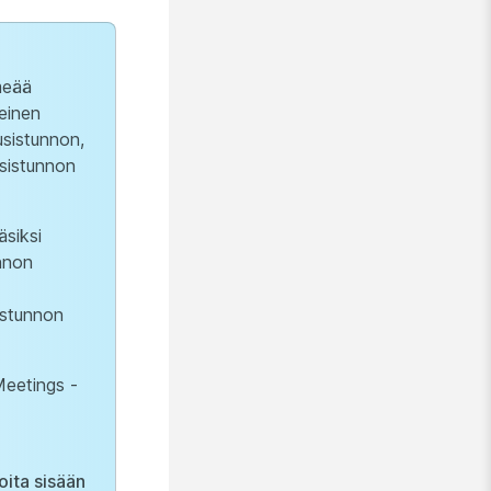
imeää
seinen
usistunnon,
usistunnon
äsiksi
unnon
sistunnon
Meetings -
oita sisään