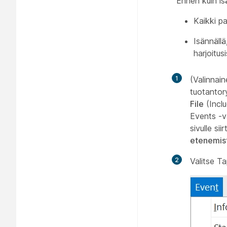
Ennen kuin is
Kaikki pa
Isännällä
harjoitus
1
(Valinnain
tuotantor
File
(Inclu
Events -va
sivulle si
etenemis
2
Valitse T