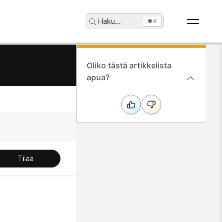
Haku
...
⌘K
Oliko tästä artikkelista
apua?
Tilaa