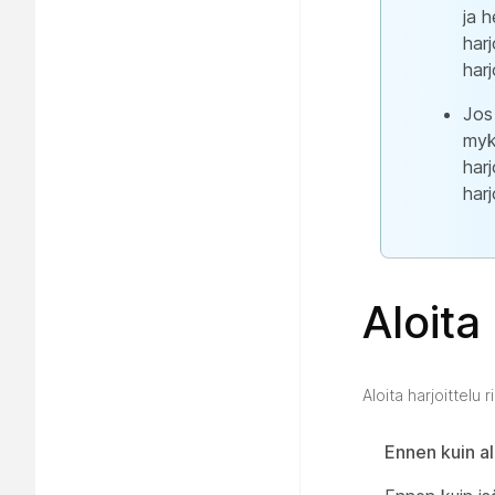
ja 
har
har
Jos
myk
harj
har
Aloita
Aloita harjoittelu
Ennen kuin al