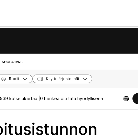
 seuraavia:
Roolit
Käyttöjärjestelmät
539 katselukertaa |
0 henkeä piti tätä hyödyllisenä
oitusistunnon