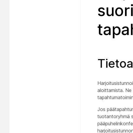
suor
tapa
Tietoa
Harjoitusistunnoi
aloittamista. Ne
tapahtumatoimin
Jos päätapahtuma
tuotantoryhmä si
pääpuhelinkonfer
harjoitusistunnon