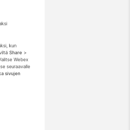
aksi
aksi, kun
viltä
Share
>
 Valitse Webex
itse seuraavalle
ka sivujen