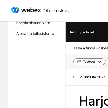
Tässä artikkelissa
Ohjekeskus
Tietoa
harjoitusistunnoista
Etusivu
/
Artikkeli
Aloita harjoitusistunto
Tämä artikkeli koskee
Tuotteet
06. joulukuuta 2024 |
Harj