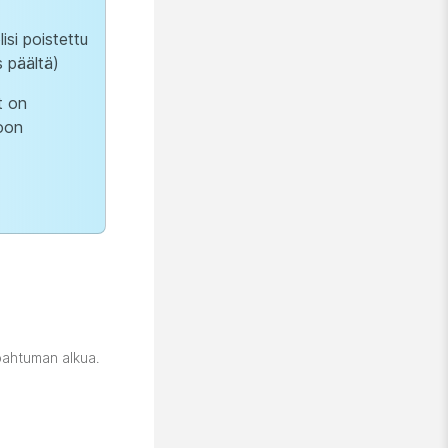
si poistettu
s päältä)
t on
toon
apahtuman alkua.