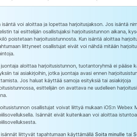
 isäntä voi aloittaa ja lopettaa harjoitusjakson. Jos isäntä n
listin tai esittelijän osallistujaksi harjoitusistunnon aikana, ky
ilö poistetaan harjoitusistunnosta. Kun isäntä aloittaa harjoit
htumaan liittyneet osallistujat eivät voi nähdä mitään harjoit
intoja.
 juontaja aloittaa harjoitusistunnon, tuotantoryhmä ei pääse k
yksiin tai asiakirjoihin, jotka juontaja avasi ennen harjoitusist
ttamista. Jos haluat käyttää samoja esityksiä tai asiakirjoja
oitusistunnossa, esittelijän on avattava ne uudelleen harjoitu
ana.
joitusistunnon osallistujat voivat liittyä mukaan iOS:n Webex 
ilisovelluksella. Isännät eivät kuitenkaan voi aloittaa istuntoa
ilisovelluksesta.
 isännät liittyvät tapahtumaan käyttämällä
Soita minulle
tai
S