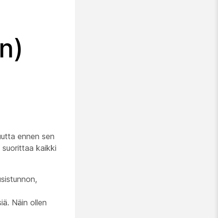
n)
isuutta ennen sen
 suorittaa kaikki
usistunnon,
ä. Näin ollen