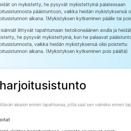
heidät on mykistetty, he pysyvät mykistettyinä palatessaan
joitusistunnosta pääistuntoon, vaikka heidän mykistyksensä oli
joitusistunnon aikana. (Mykistyksen kytkeminen päälle tai poi
 isännät liittyvät tapahtumaan tietokoneäänen avulla ja heidä
istetty, he pysyvät mykistettyinä, kun he palaavat pääistun
oitusistunnosta, vaikka heidän mykistyksensä olisi poistettu
joitusistunnon aikana. (Mykistyksen kytkeminen pois päältä)
 harjoitusistunto
 riittävän aikaisin ennen tapahtumaa, jotta saat sen valmiiksi ennen t
oitat