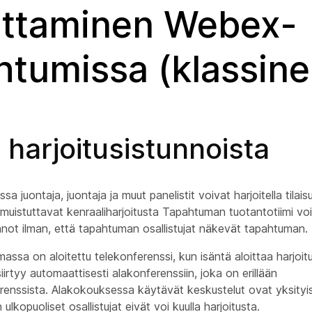
ittaminen Webex-
htumissa (klassine
 harjoitusistunnoista
ssa juontaja, juontaja ja muut panelistit voivat harjoitella tila
 muistuttavat kenraaliharjoitusta Tapahtuman tuotantotiimi voi
not ilman, että tapahtuman osallistujat näkevät tapahtuman.
ssa on aloitettu telekonferenssi, kun isäntä aloittaa harjoit
irtyy automaattisesti alakonferenssiin, joka on erillään
enssista. Alakokouksessa käytävät keskustelut ovat yksityisi
 ulkopuoliset osallistujat eivät voi kuulla harjoitusta.