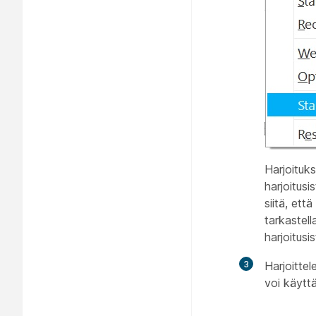
Harjoituks
harjoitus
siitä, ett
tarkastell
harjoitusi
3
Harjoittel
voi käytt