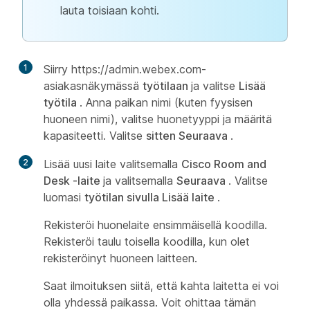
lauta toisiaan kohti.
1
Siirry https://admin.webex.com-
asiakasnäkymässä
työtilaan
ja valitse
Lisää
työtila
. Anna paikan nimi (kuten fyysisen
huoneen nimi), valitse huonetyyppi ja määritä
kapasiteetti. Valitse
sitten Seuraava
.
2
Lisää uusi laite valitsemalla
Cisco Room and
Desk -laite
ja valitsemalla
Seuraava
. Valitse
luomasi
työtilan sivulla Lisää laite
.
Rekisteröi huonelaite ensimmäisellä koodilla.
Rekisteröi taulu toisella koodilla, kun olet
rekisteröinyt huoneen laitteen.
Saat ilmoituksen siitä, että kahta laitetta ei voi
olla yhdessä paikassa. Voit ohittaa tämän