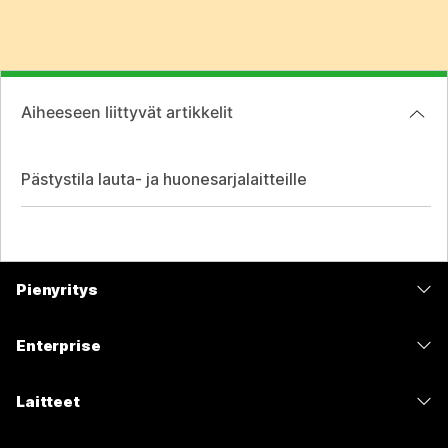
Aiheeseen liittyvät artikkelit
Pästystila lauta- ja huonesarjalaitteille
Pienyritys
Hinnoittelu
Enterprise
Webex-sovellus
Webex Suite
Laitteet
Meetings
Calling
Kuulokkeet
Calling