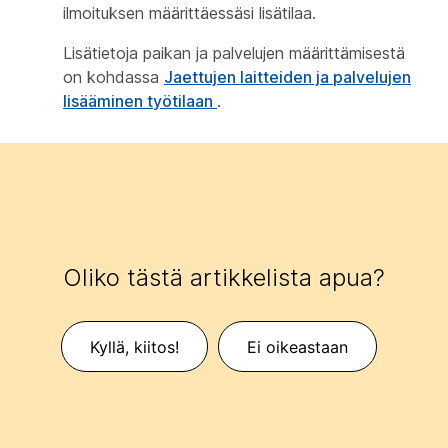
ilmoituksen määrittäessäsi lisätilaa.
Lisätietoja paikan ja palvelujen määrittämisestä
on kohdassa
Jaettujen laitteiden ja palvelujen
lisääminen työtilaan
.
Oliko tästä artikkelista apua?
Kyllä, kiitos!
Ei oikeastaan