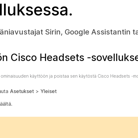
lluksessa.
niavustajat Sirin, Google Assistantin t
öön Cisco Headsets -sovelluks
ominaisuuden käyttöön ja poistaa sen käytöstä Cisco Headsets -mob
pauta
Asetukset
>
Yleiset
äältä.