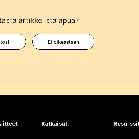
tästä artikkelista apua?
itos!
Ei oikeastaan
aitteet
Ratkaisut:
Resurssi