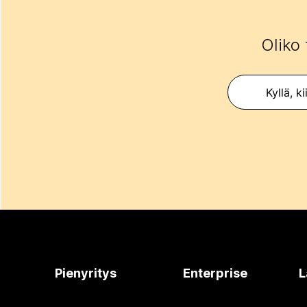
Oliko 
Kyllä, ki
Pienyritys
Enterprise
L