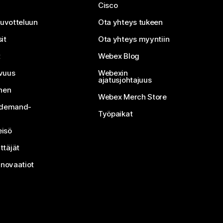
Cisco
neuvotteluun
Ota yhteys tukeen
it
Ota yhteys myyntiin
t
Webex Blog
vuus
Webexin
ajatusjohtajuus
inen
Webex Merch Store
n-demand-
Työpaikat
isö
ttäjät
nnovaatiot