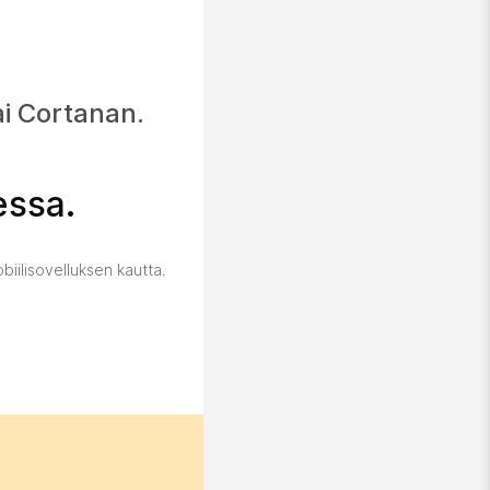
ai Cortanan.
essa.
iilisovelluksen kautta.