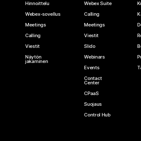
Hinnoittelu
Webex Suite
K
Webex-sovellus
Calling
K
Meetings
Meetings
D
Calling
Viestit
R
Viestit
Slido
B
Näytön
Webinars
P
jakaminen
Events
T
Contact
Center
CPaaS
Suojaus
Control Hub