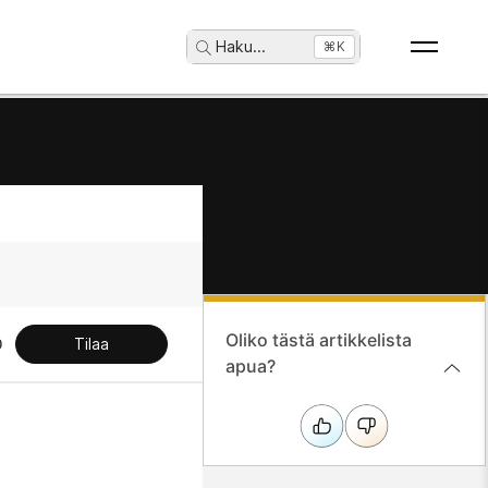
Haku
...
⌘K
Oliko tästä artikkelista
Tilaa
apua?