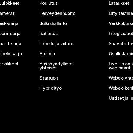
uulokkeet
Koulutus
Lataukset
amerat
Terveydenhuolto
Liity testi
esk-sarja
Julkishallinto
Verkkokurss
oom-sarja
Rahoitus
Integraatio
oard-sarja
Urheilu ja viihde
Saavutetta
uhelinsarja
Etulinja
Osallistam
arvikkeet
Yleishyödylliset
Live- ja o
yhteisöt
webinaarit
Startupit
Webex-yhte
Hybridityö
Webex-kehi
Uutiset ja i