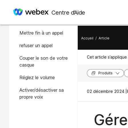
Dans cet article
Centre d’Aide
Répondre à un appel
Mettre fin à un appel
Accueil
/
Article
refuser un appel
Cet article s’applique 
Couper le son de votre
casque
Produits
Réglez le volume
Activer/désactiver sa
02 décembre 2024 |
propre voix
Gére