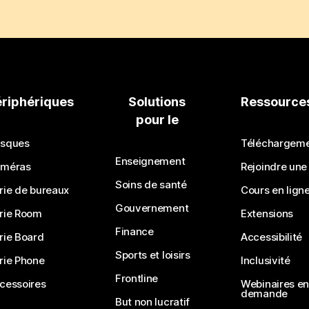
ériphériques
Solutions
Ressource
pour le
sques
Téléchargem
Enseignement
méras
Rejoindre une
Soins de santé
rie de bureaux
Cours en lign
Gouvernement
rie Room
Extensions
Finance
rie Board
Accessibilité
Sports et loisirs
rie Phone
Inclusivité
Frontline
cessoires
Webinaires en 
demande
But non lucratif