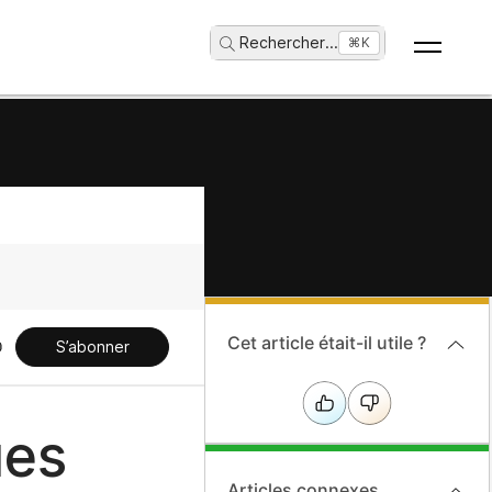
Rechercher
...
⌘K
Cet article était-il utile ?
S’abonner
ues
Articles connexes