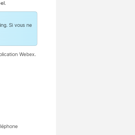
el
.
ing. Si vous ne
pplication Webex.
éléphone