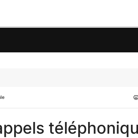
ile
appels téléphoniq