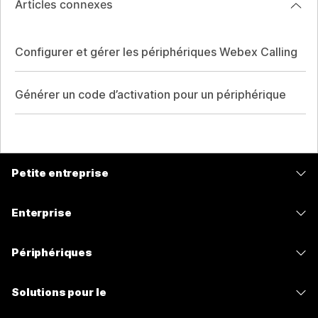
Articles connexes
Configurer et gérer les périphériques Webex Calling
Générer un code d’activation pour un périphérique
Petite entreprise
Tarifs
Enterprise
Application Webex
Webex Suite
Périphériques
Meetings
Calling
Casques
Calling
Solutions pour le
Meetings
Caméras
Messagerie