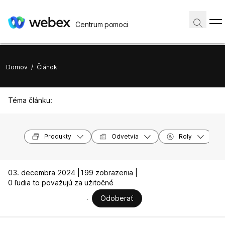
Centrum pomoci
Domov
/
Článok
Téma článku:
Produkty
Odvetvia
Roly
03. decembra 2024 |
199 zobrazenia |
0 ľudia to považujú za užitočné
Odoberať