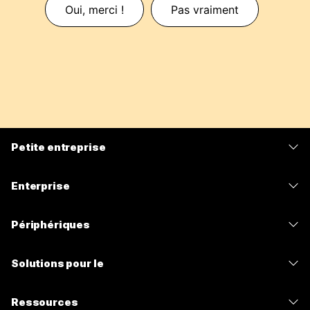
Oui, merci !
Pas vraiment
Petite entreprise
Tarifs
Enterprise
Application Webex
Webex Suite
Périphériques
Meetings
Calling
Casques
Calling
Solutions pour le
Meetings
Caméras
Messagerie
Enseignement
Messagerie
Ressources
Série de bureaux
Partage d’écran