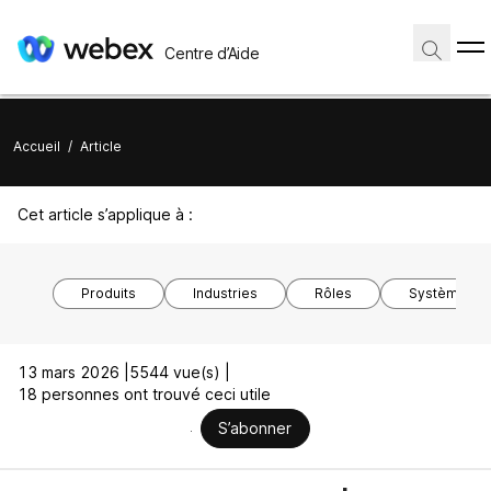
Centre d’Aide
Accueil
/
Article
Cet article s’applique à :
Produits
Industries
Rôles
Système d’ex
13 mars 2026 |
5544 vue(s) |
18 personnes ont trouvé ceci utile
S’abonner