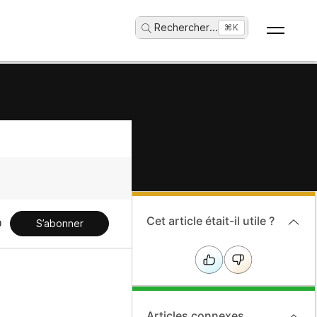
Rechercher
...
⌘K
Cet article était-il utile ?
S’abonner
Articles connexes