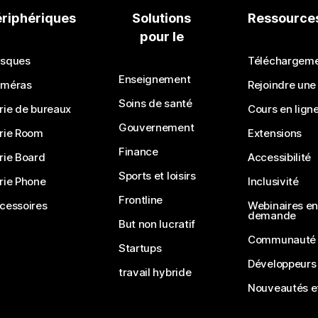
ériphériques
Solutions
Ressource
pour le
sques
Téléchargem
Enseignement
méras
Rejoindre une
Soins de santé
rie de bureaux
Cours en lign
Gouvernement
rie Room
Extensions
Finance
rie Board
Accessibilité
Sports et loisirs
rie Phone
Inclusivité
Frontline
cessoires
Webinaires en 
demande
But non lucratif
Communauté
Startups
Développeurs
travail hybride
Nouveautés et