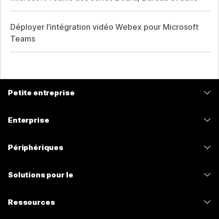
Déployer l’intégration vidéo Webex pour Microsoft
Teams
Petite entreprise
Tarifs
Enterprise
Application Webex
Webex Suite
Périphériques
Meetings
Calling
Casques
Calling
Solutions pour le
Meetings
Caméras
Messagerie
Enseignement
Messagerie
Ressources
Série de bureaux
Partage d’écran
Soins de santé
Slido