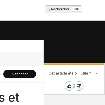
Rechercher
...
⌘K
Cet article était-il utile ?
S’abonner
s et