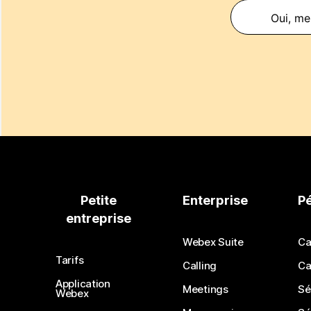
Oui, mer
Petite
Enterprise
P
entreprise
Webex Suite
Ca
Tarifs
Calling
Ca
Application
Meetings
Sé
Webex