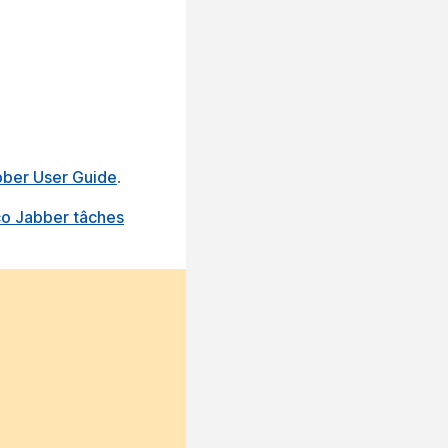
bber User Guide
.
co Jabber tâches