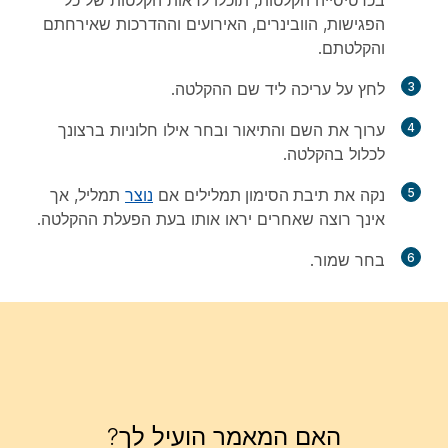
בכרטיסייה
הקלטות
, תוכלו לראות הקלטות של כל
הפגישות, הוובינרים, האירועים וההדרכות שאירחתם
והקלטתם.
3
לחץ על
עריכה
ליד שם ההקלטה.
4
ערוך את השם והתיאור ובחר אילו חלוניות ברצונך
לכלול בהקלטה.
5
נקה את
תיבת הסימון תמלילים
אם
נוצר
תמליל, אך
אינך רוצה שאחרים יראו אותו בעת הפעלת ההקלטה.
6
בחר
שמור
.
האם המאמר הועיל לך?