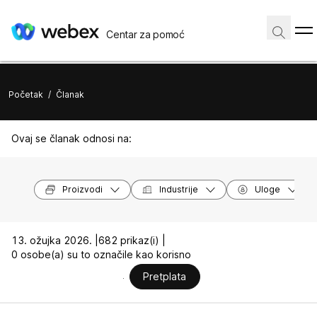
Centar za pomoć
Početak
/
Članak
Ovaj se članak odnosi na:
Proizvodi
Industrije
Uloge
13. ožujka 2026. |
682 prikaz(i) |
0 osobe(a) su to označile kao korisno
Pretplata