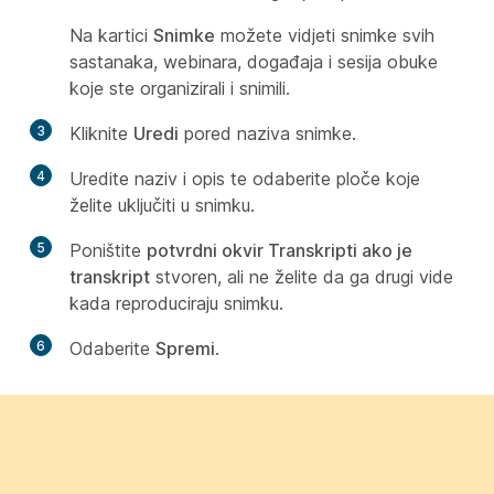
Na kartici
Snimke
možete vidjeti snimke svih
sastanaka, webinara, događaja i sesija obuke
koje ste organizirali i snimili.
3
Kliknite
Uredi
pored naziva snimke.
4
Uredite naziv i opis te odaberite ploče koje
želite uključiti u snimku.
5
Poništite
potvrdni okvir Transkripti ako je
transkript
stvoren, ali ne želite da ga drugi vide
kada reproduciraju snimku.
6
Odaberite
Spremi
.