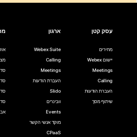
עסק קטן
ארגון
מכ
מחירים
Webex Suite
אוזנ
יישום Webex
Calling
מצל
Meetings
Meetings
סדרת 
Calling
העברת הודעות
סדרת 
העברת הודעות
Slido
סדרת 
שיתוף מסך
וובינרים
סדרת 
Events
אבי
מוקד אנשי הקשר
CPaaS