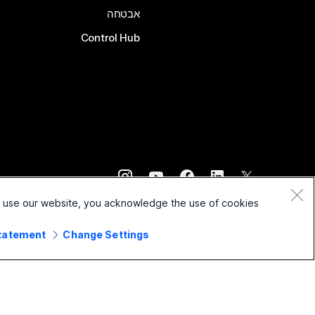
אבטחה
Control Hub
©
2026
Cisco ו/או החברות המשויכות לה. כל הזכויות שמורות.
o use our website, you acknowledge the use of cookies.
Statement
Change Settings