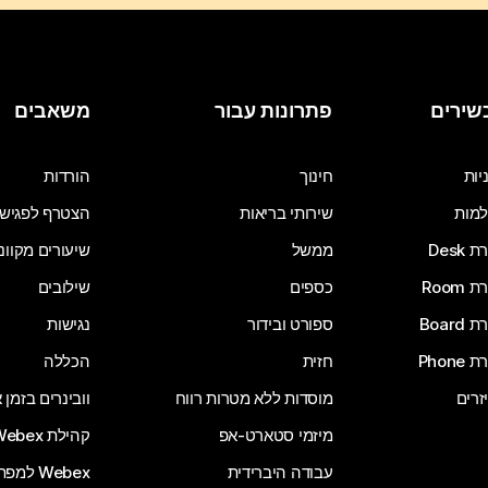
שירים
פתרונות עבור
משאבים
יות
חינוך
הורדות
מות
שירותי בריאות
הצטרף לפגיש
Desk
ממשל
שיעורים מקוונ
Room
כספים
שילובים
Board
ספורט ובידור
נגישות
Phone
חזית
הכללה
זרים
מוסדות ללא מטרות רווח
וובינרים בזמן
מיזמי סטארט-אפ
קהילת Webex
עבודה היברידית
Webex למפתחים