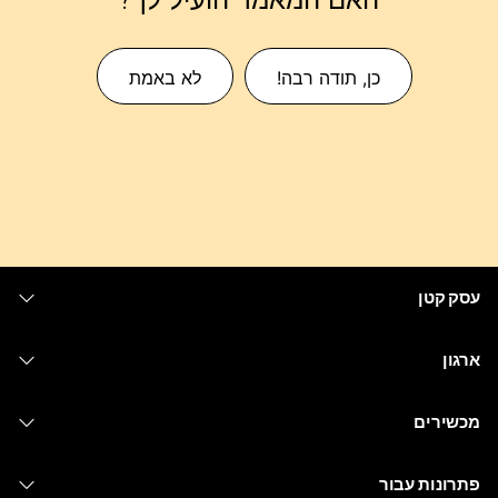
כן, תודה רבה!
לא באמת
עסק קטן
מחירים
ארגון
יישום Webex
Webex Suite
מכשירים
Meetings
Calling
אוזניות
Calling
פתרונות עבור
Meetings