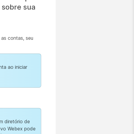
 sobre sua
 as contas, seu
ta ao iniciar
 diretório de
ativo Webex pode