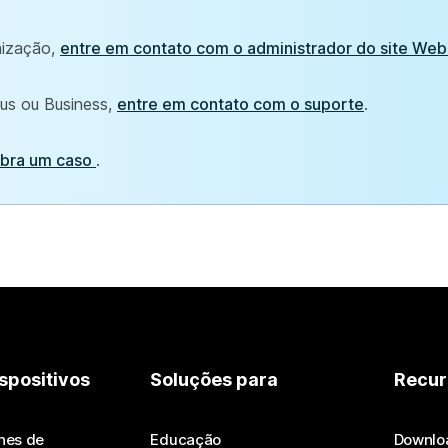
nização,
entre em contato com o administrador do site We
lus ou Business,
entre em contato com o suporte
.
bra um caso
.
spositivos
Soluções para
Recur
nes de
Educação
Downlo