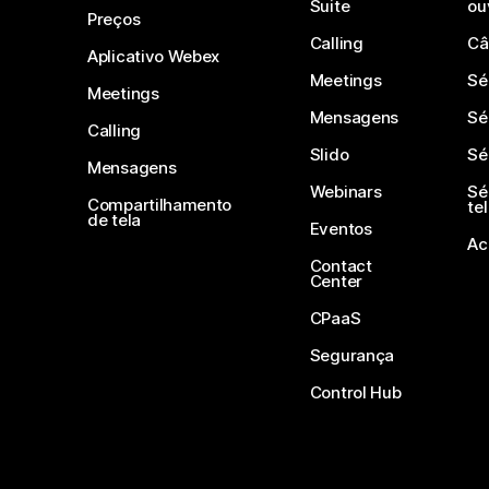
Suite
ou
Preços
Calling
Câ
Aplicativo Webex
Meetings
Sé
Meetings
Mensagens
Sé
Calling
Slido
Sé
Mensagens
Webinars
Sé
Compartilhamento
te
de tela
Eventos
Ac
Contact
Center
CPaaS
Segurança
Control Hub