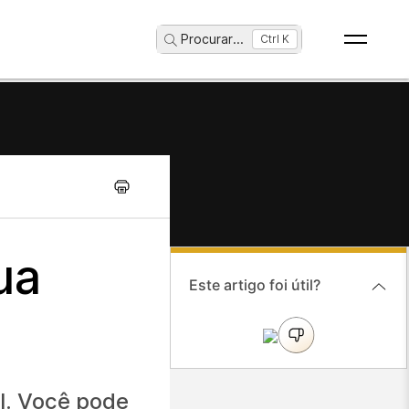
Procurar
...
Ctrl K
ua
Este artigo foi útil?
l. Você pode