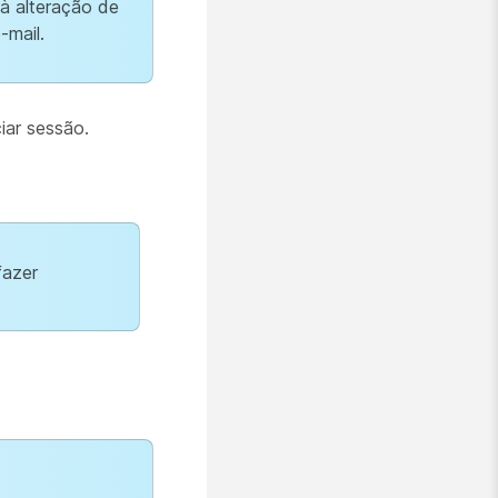
à alteração de
-mail.
iar sessão.
fazer