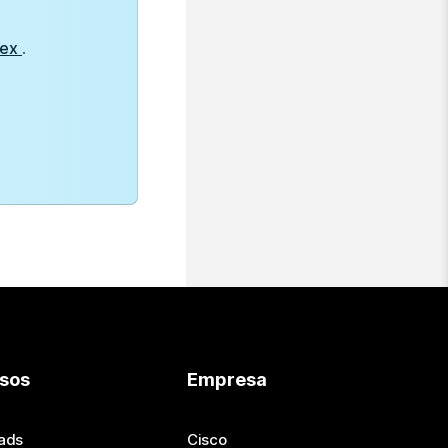
bex
.
sos
Empresa
ads
Cisco