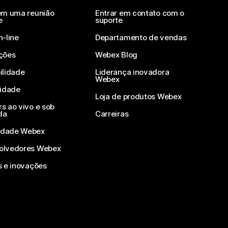
em uma reunião
Entrar em contato com o
e
suporte
n-line
Departamento de vendas
ções
Webex Blog
ilidade
Liderança inovadora
Webex
vidade
Loja de produtos Webex
s ao vivo e sob
da
Carreiras
dade Webex
olvedores Webex
s e inovações