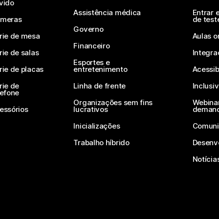
vido
Assistência médica
Entrar 
meras
de test
Governo
rie de mesa
Aulas o
Financeiro
rie de salas
Integra
Esportes e
rie de placas
entretenimento
Acessib
rie de
Linha de frente
Inclusi
lefone
Organizações sem fins
Webinar
essórios
lucrativos
deman
Inicializações
Comuni
Trabalho híbrido
Desenv
Notícia