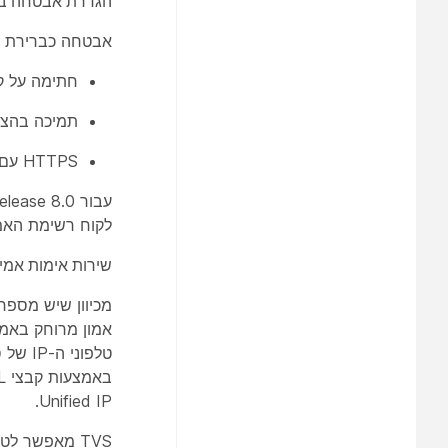
הגדרת אבטחה ב
אבטחה כברירת מחדל 
חתימה על ק
תמיכה בהצפ
HTTPS עם Tomcat ושירותי אינטרנט אחרים (MIDlets)
לקוח רשימת האמון 
שירות אימות אמינ
Unified IP.