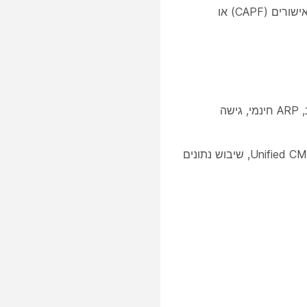
הנפקת אישורים בעלי משמעות מקומית (LSC) מפונקציית ה-proxy של רשות האישורים (CAPF) או
השבת הגדרות אלה אם אינן בשימוש: יציאת מחשב, גישת VLAN קולית למחשב, ARP חינמי, גישה
יישום מנגנוני אבטחה ב-Dedicated Instance מונע גניבת זהות של הטלפונים ושרת Unified CM, שיבוש נתונים