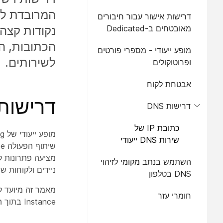
המרובדת לת
דרישות אישור עבור חיבורים
מאובטחים ב-Dedicated
Instance
הכתובות, ה
מופע ייעודי - מספרי פורטים
לשירותים.
ופרוטוקולים
אבטחת לקוח
דרישות 
דרישות DNS
כתובת IP של
שירות DNS ייעודי
שי
השתמש בנתב מקומי לזיהוי
ניידים ולקוחות שולחנ
DNS בטלפון
חומרי עזר
Instance בתוך הארגון שלהם.