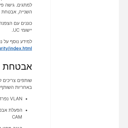
למתגים. גישה פ
השנייה, אבטחת ה
יישומי UC.
למידע נוסף על נו
rity/index.html
אבטחת 
באחריות השותף ל
VLAN נפרד לקול ונתונים
CAM