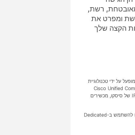
מאובטחת, רשת,
 דרישות הרשת ומפרט את
ות הקצה שלך
של Webex Calling הוא חלק מתיק העבודות של Cisco Cloud Calling, המופעל על ידי טכנולוגיית
Cisco Unified Commun
מציעה פתרונות קול, וידאו, העברת הודעות וניידות עם התכונות והיתרונות של טלפוני IP של סיסקו, מכשירים
מאמר זה מיועד למנהלי רשת, ובמיוחד למנהלי אבטחת חומת אש ופרוקסי המעוניינים להשתמש ב-Dedicated