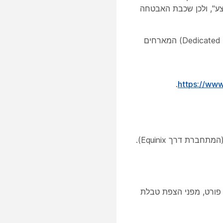
ע", ולכן שכבת האבטחה
כוננים עם הצפנה עצמית משמשים במרכזי נתונים ייעודיים (Dedicated Instance Data Centers) המארחים
.
https://www
שותפים צריכים לוודא שכל רכיבי הרשת מאובטחים בתשתית Dedicated Instance (המתחברת דרך Equinix).
ת מספר כתובות ה-MAC המותרות לכל פורט, מפני הצפת טבלת