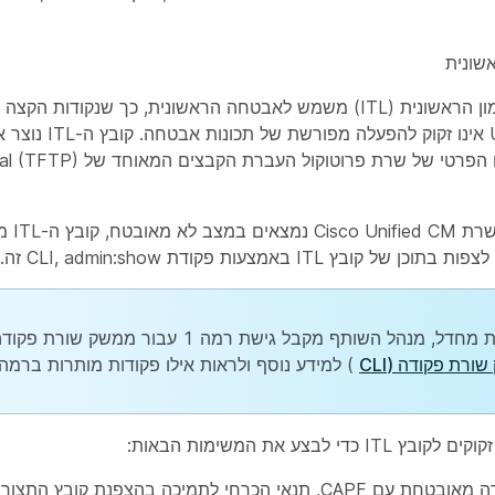
שונית
Unified CM. ITL אינו 
קובץ ITL באמצעות פקודת CLI, admin:show זה.
ל, מנהל השותף מקבל גישת רמה 1 עבור ממשק שורת פקודה (CLI). עיין ב-
ורת פקודה (CLI
) למידע נוסף ולראות אילו פקודות מותרות ברמה 1.
, תנאי הכרחי לתמיכה בהצפנת קובץ התצורה