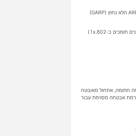
בדיקת ARP דינמית (DAI) בוחנת את פרוטוקול רזולוציית הכתובות (ARP) ואת ARP הלא נחוץ (GARP)
ון קושחה חתומה, אתחול מאובטח
צורה חתומים, המספקים רמת אבטחה מסוימת עבור