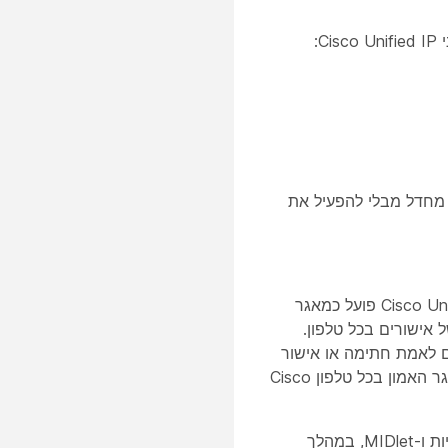
:
ת כברירת מחדל מבלי להפעיל את
מכיוון שיש מספר רב של טלפונים ברשת ולטלפונים של IP יש זיכרון מוגבל, Cisco Unified CM פועל כמאגר
ציב מאגר אמון של אישורים בכל טלפון.
ות מכיוון שאינם יכולים לאמת חתימה או אישור
באמצעות קבצי CTL או ITL. ניהול של מאגר אמון מרכזי קל יותר מאשר ניהול של מאגר האמון בכל טלפון Cisco
TVS מאפשר לטלפוני Cisco Unified IP לאמת שרתי יישומים, כגון שירותי EM, ספריות ו-MIDlet, במהלך