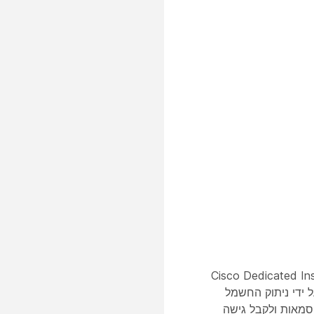
Equinix Meet-Me R ולמתקני Cisco Dedicated Instance Data
על ידי ניתוק החשמל
סמאות ולקבל גישה