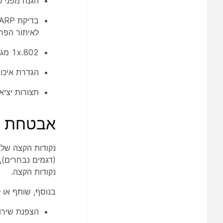
הגנה מפני כתובות 
לאיתור הפרות 
802.⁦1x⁩ מגביל את גישת הרשת לאימות התקנים ברשתות VLAN שהוקצו (טלפונים תומכים ב-802.⁦1x⁩)
הגדרת איכות השירות (QoS) ל
תצורות יצי
אבטחת נ
נקודות הקצה.
בנוסף, שותף או ל
הצפנת שירותי טלפון IP (דרך HTTPS) עבור 