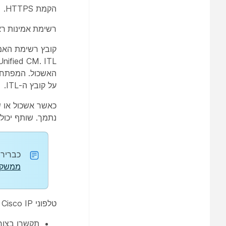
הקמת HTTPS.
רשימת אמינות רא
על קובץ ה-ITL.
נתמך. שותף יכול לצפות בתוכן של 
כברירת מחד
ממשק ש
טלפוני Cisco IP זקוקים לקובץ ITL כדי לבצע את המשימות הבאות:
תקשרו בצורה מאובטחת עם CAPF