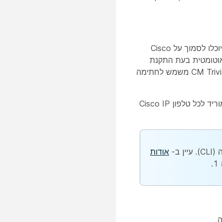
קובץ רשימת האמון הראשונית (ITL) משמש לאבטחה הראשונית, כך שנקודות הקצה יוכלו לסמוך על Cisco
זקוק להפעלה מפורשת של תכונות אבטחה. קובץ ה-ITL נוצר אוטומטית בעת התקנת
האשכול. המפתח הפרטי של שרת פרוטוקול העברת הקבצים המאוחד של CM Trivial (TFTP) משמש לחתימה
כאשר אשכול או שרת Cisco Unified CM נמצאים במצב לא מאובטח, קובץ ה-ITL מוריד לכל טלפון Cisco IP
אודות