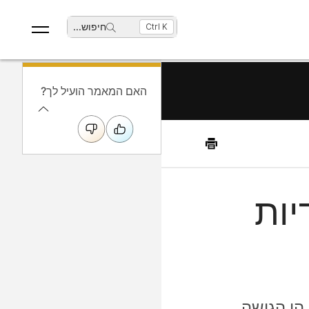
חיפוש
...
Ctrl K
האם המאמר הועיל לך?
יות
דרישות רשת ואבטחה עבור פתרון Dedicated Instance הן הגישה