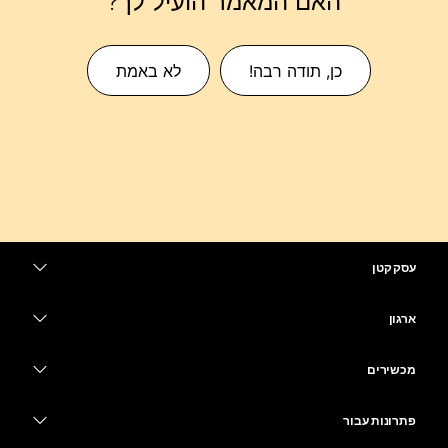
האם המאמר הועיל לך?
כן, תודה רבה!
לא באמת
עסק קטן
מחירים
ארגון
יישום Webex
Webex Suite
מכשירים
Meetings
Calling
אוזניות
Calling
פתרונות עבור
Meetings
מצלמות