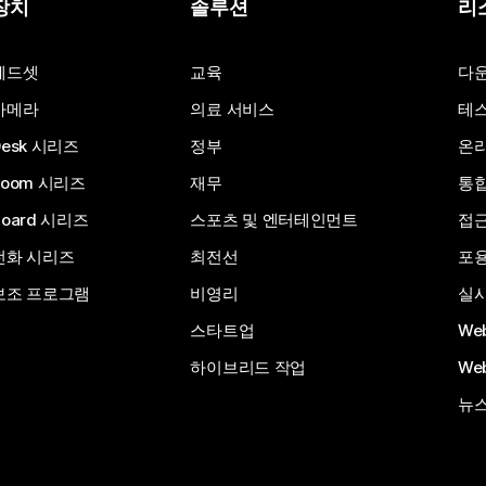
장치
솔루션
리
헤드셋
교육
다
카메라
의료 서비스
테스
Desk 시리즈
정부
온라
Room 시리즈
재무
통
Board 시리즈
스포츠 및 엔터테인먼트
접
전화 시리즈
최전선
포
보조 프로그램
비영리
실시
스타트업
We
하이브리드 작업
We
뉴스