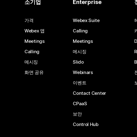
소기업
Enterprise
가격
Webex Suite
Webex 앱
Calling
Meetings
Meetings
Calling
메시징
메시징
Slido
화면 공유
Webinars
이벤트
Contact Center
CPaaS
보안
Control Hub