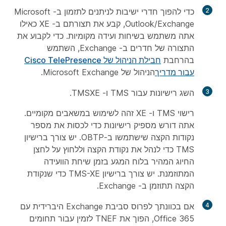
2
כדי להפוך חדרי ישיבות לניתנים לתזמון ב- Microsoft
Outlook/Exchange, קבע את תצורתם ב- XE כאילו
אתה משתמש בשיחות ועידה מקומיות. כדי לקבוע את
התצורה של חדרים ב- Exchange, השתמש
בהרחבת
חבילת הניהול של Cisco TelePresence
עבור מדריך
הניהול של Microsoft Exchange.
3
השג רישיונות עבור TMS ו- TMSXE.
רישוי TMS ו- XE זהה לשימוש במשאבים מקומיים.
אתה דורש מספיק רישיונות כדי לכסות את מספר
נקודות הקצה שישתמשו ב-OBTP. יש צורך ברישיון
TMS כדי לנהל את נקודת הקצה וללחוץ על לחצן
החיוג המהיר בלוח המגע בזמן שיחת הוועידה
המתוזמנת. יש צורך ברישיון TMS-XE כדי שנקודת
הקצה תתוזמן ב- Exchange.
4
אם בכוונתך לפרוס סביבת Exchange היברידית עם
Office 365, הפוך את TNEF לזמין עבור תחומים