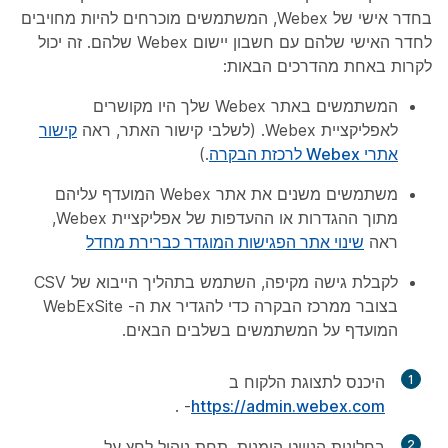
בחדר אישי של Webex, המשתמשים מוכרחים להיות מחויבים
לחדר האישי שלהם עם חשבון יישום Webex שלהם. זה יכול
לקרות באחת מהדרכים הבאות:
המשתמשים באתר Webex שלך היו מקושרים
לאפליקציית Webex. (לשלבי קישור האתר, ראה
קישור
אתרי Webex לרכזת הבקרה
.)
משתמשים משנים את אתר Webex המועדף עליהם
מתוך ההגדרות או ההעדפות של אפליקציית Webex,
ראה
שינוי אתר הפגישות המוגדר כברירת מחדל
לקבלת גישה מקיפה, השתמש בתהליך הייבוא של CSV
בצובר ממרכז הבקרה כדי להגדיר את ה- WebExSite
המועדף על המשתמשים בשלבים הבאים.
1
היכנס לתצוגת הלקוח ב
- .
https://admin.webex.com
2
בחלונית הניווט הימנית, תחת
ניהול
לחץ על