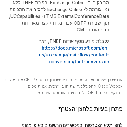
מרוחקים ב- Exchange Online. הפיכת TNEF ללא
זמין גורמת ל- Exchange Online להסיר את התכונות
TMS:ExternalConferenceData ו- UCCapabilities,
תוך שבירת OBTP עבור נקודות קצה מאוחדות
הרשומות ב- CM.
לקבלת מידע נוסף אודות TNEF, ראה
https://docs.microsoft.com/en-
us/exchange/mail-flow/content-
.
conversion/tnef-conversion
אם יש לך שיחות ועידה מקומיות, באפשרותך להוסיף OBTP עם פגישות
Cisco Webex ולהפעיל את שתיהן בו-זמנית. אנו תומכים
בפונקציונליות OBTP בלבד; חיבור אוטומטי אינו זמין.
פתרון בעיות בלחצן 'הצטרף'
לחצן 'ללא הצטרפות' במכשירים הרשומים באופן מקומי