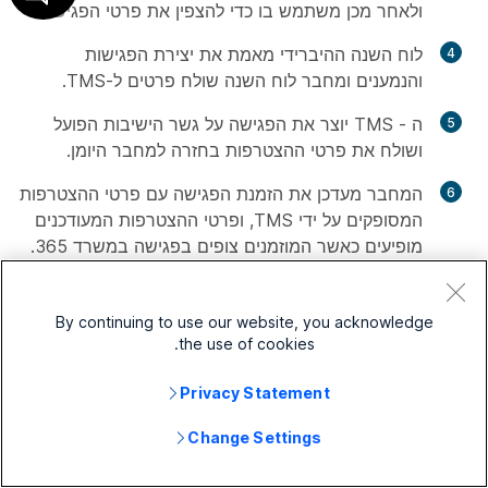
ולאחר מכן משתמש בו כדי להצפין את פרטי הפגישה.
לוח השנה ההיברידי מאמת את יצירת הפגישות
והנמענים ומחבר לוח השנה שולח פרטים ל-TMS.
ה - TMS יוצר את הפגישה על גשר הישיבות הפועל
ושולח את פרטי ההצטרפות בחזרה למחבר היומן.
המחבר מעדכן את הזמנת הפגישה עם פרטי ההצטרפות
המסופקים על ידי TMS, ופרטי ההצטרפות המעודכנים
מופיעים כאשר המוזמנים צופים בפגישה במשרד 365.
רגע לפני מועד הפגישה, מכשירי הווידאו שהוזמנו
לפגישה מקבלים את פרטי ה - Webex ומצטרפים
By continuing to use our website, you acknowledge
למידע מה - TMS.
the use of cookies.
Privacy Statement
Cisco TMSXE אינה חלק משילוב זה. מחבר
Change Settings
לוח השנה מטפל בתפקיד התיאום בין Cisco
TMS לבין מערכת לוח השנה.