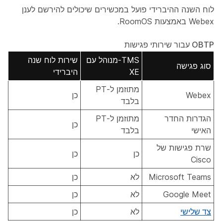
לוח השנה ההיברידי פועל במכשירים שיכולים להירשם לענן
Webex באמצעות RoomOS.
OBTP עבור שירותי פגישות
TMS-מנוהל עם
שירות לוח שנה
סוג פגישה
XE
היברידי
מתוזמן ל-PT
Webex
כן
בלבד
הגדרות החדר
מתוזמן ל-PT
כן
האישי
בלבד
שרת פגישות של
כן
כן
Cisco
Microsoft Teams
לא
כן
Google Meet
לא
כן
צד שלישי
לא
כן