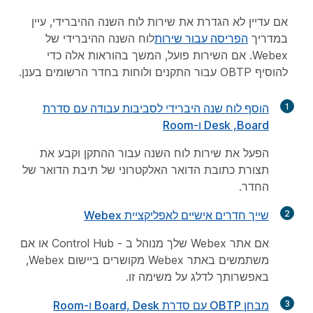
אם עדיין לא הגדרת את שירות לוח השנה ההיברידי, עיין
במדריך
הפריסה עבור שירות
לוח השנה ההיברידי של
Webex. אם השירות פועל, המשך בהוראות אלה כדי
להוסיף OBTP עבור התקנים ולוחות בחדר הרשומים בענן.
1
הוסף לוח שנה היברידי לסביבות עבודה עם סדרת
Board, ‏Desk ו-Room
הפעל את שירות לוח השנה עבור ההתקן וקבע את
תצורת כתובת הדואר האלקטרוני של תיבת הדואר של
החדר.
2
שייך חדרים אישיים לאפליקציית Webex
אם אתר Webex שלך מנוהל ב - Control Hub או אם
משתמשים באתר Webex מקושרים ביישום Webex,
באפשרותך לדלג על משימה זו.
3
מבחן OBTP עם סדרת Board, Desk ו-Room