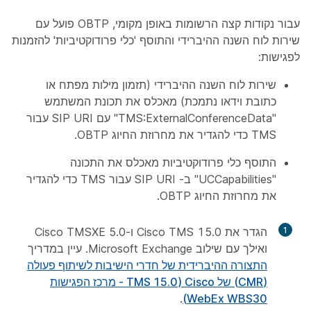
עבור נקודות קצה הרשומות באופן מקומי, OBTP פועל עם
שירות לוח השנה ההיברידי והתוסף 'כלי פרודוקטיביות' להזמנות
לפגישות:
שירות לוח השנה ההיברידי (תזמון מילות מפתח או
כתובת וידאו נתמכת) מאכלס את תכונת המשתמש
"TMS:ExternalConferenceData" עם SIP URI עבור
TMS כדי להגדיר את מחרוזת החיוג OBTP.
התוסף כלי פרודוקטיביות מאכלס את התכונה
"UCCapabilities" ב- SIP URI עבור TMS כדי להגדיר
את מחרוזת החיוג OBTP.
1
הגדר את Cisco TMS 15.0 ו-Cisco TMSXE 5.0
ואילך עם שילוב Microsoft Exchange. עיין במדריך
התצורה ההיברידית של חדרי הישיבות לשיתוף פעולה
(CMR) של Cisco (TMS 15.0 - מרכז הפגישות
.
WebEx WBS30)