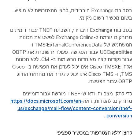
בסביבת Exchange היברידית, לחצן ההצטרפות לא מופיע
בשום מכשיר רשום מקומי.
בסביבות Exchange היברידי, השבתת TNEF עבור דומיינים
מרוחקים גורמת ל-Exchange Online לפשט את תכונות
המשתמש של TMS:ExternalConferenceData ו-
UCCapabilities עבור הפגישה. פעולה זו שוברת את OBTP
עבור נקודות קצה מאוחדות הרשומות ב- CM. ללא תכונות
אלה, Cisco TMSXE אינו יכול לעדכן את הפגישה ב- Cisco
TMS, ו- Cisco TMS אינו יכול להגדיר את מחרוזת החיוג
OBTP עבור הפגישה.
כדי לתקן מצב זה, ודא ש-TNEF מורשה עבור דומיינים
מרוחקים. להנחיות, ראה
https://docs.microsoft.com/en-
us/exchange/mail-flow/content-conversion/tnef-
.
conversion
לחצן 'ללא הצטרפות' במכשיר ספציפי