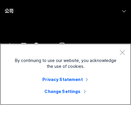
醫療保健
Slido
下載
Room 系列
公司
政府
Webinars
加入測驗會議
Board 系列
Cisco
財務
Events
線上課程
電話系列
聯絡技術支援
運動與娛樂
Contact Center
整合
配件
聯絡銷售人員
前線
CPaaS
協助工具
條款和條件
Webex 部落格
非營利
安全性
By continuing to use our website, you acknowledge
包容性
隱私權聲明
the use of cookies.
Webex 思想領導力
啟動
Control Hub
Cookie
即時和隨選網路研討會
Privacy Statement
Webex Merch Store
商標
混合式工作
Webex 社群
©
2026
Cisco 和/或其子公司。保留所有權利。
職業
Change Settings
Webex 開發人員
新聞與創新