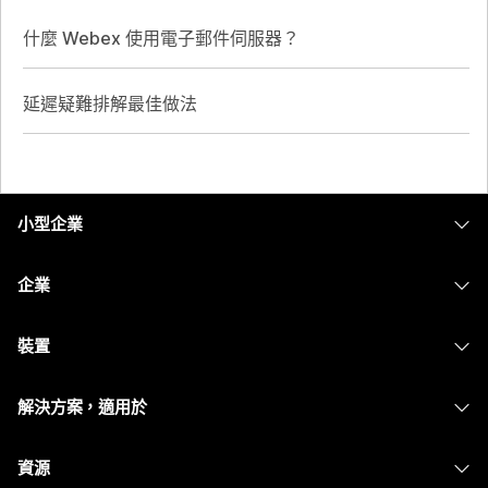
什麼 Webex 使用電子郵件伺服器？
延遲疑難排解最佳做法
小型企業
定價
企業
Webex 應用程式
Webex Suite
裝置
Meetings
Calling
耳機
Calling
解決方案，適用於
Meetings
攝影機
Messaging
教育
Messaging
資源
Desk 系列
螢幕共用