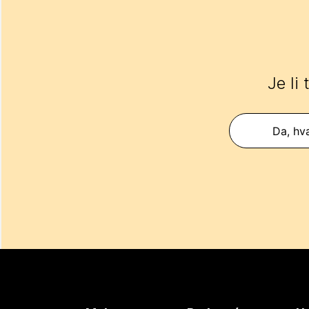
Je li
Da, hva