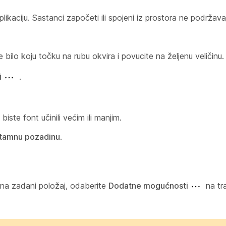
kaciju. Sastanci započeti ili spojeni iz prostora ne podrža
te bilo koju točku na rubu okvira i povucite na željenu veličinu.
i
.
biste font učinili većim ili manjim.
i tamnu pozadinu
.
isa na zadani položaj, odaberite
Dodatne mogućnosti
na tra