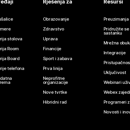
eđaji
Rješenja za
Resursi
ušalice
Obrazovanje
Preuzimanja
mere
Zdravstvo
Pridružite s
sastanku
rija stolova
Uprava
Mrežna obuk
rija Room
Financije
Integracije
rija Board
Sport i zabava
Pristupačnos
rije telefona
Prva linija
Uključivost
datna
Neprofitne
rema
organizacije
Webinari uživ
Nove tvrtke
Webex zajed
Hibridni rad
Programeri 
Novosti i ino