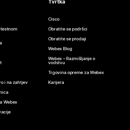
Tvrtka
Cisco
e testnom
Obratite se podršci
Obratite se prodaji
a
Webex Blog
Webex – Razmišljanje o
t
vodstvu
Trgovina opreme za Webex
o i na zahtjev
Karijera
nica
za Webex
vacije