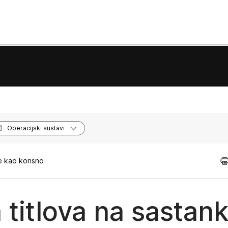
Operacijski sustavi
e kao korisno
titlova na sastanku