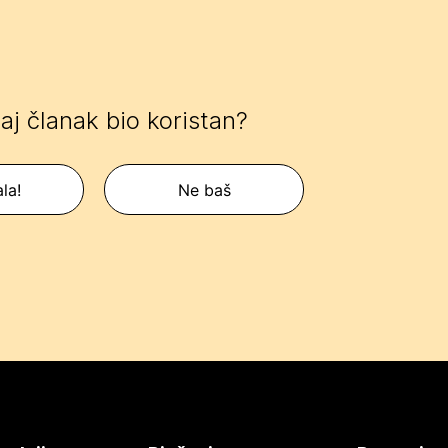
 taj članak bio koristan?
la!
Ne baš