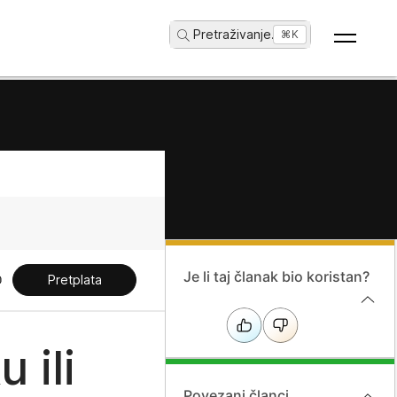
Pretraživanje
...
⌘K
Je li taj članak bio koristan?
Pretplata
 ili
Povezani članci