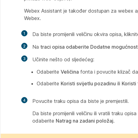
Webex Assistant je također dostupan za webex apli
Webex.
1
Da biste promijenili veličinu okvira opisa, klikni
2
Na
traci opisa odaberite Dodatne mogućnost
3
Učinite nešto od sljedećeg:
Odaberite
Veličina
fonta i povucite klizač da 
Odaberite
Koristi svijetlu pozadinu
ili
Korist
4
Povucite traku opisa da biste je premjestili.
Da biste promijenili veličinu ili vratili traku op
odaberite
Natrag na zadani položaj
.