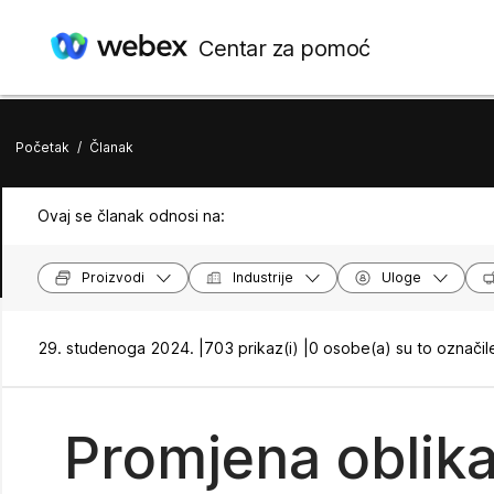
Centar za pomoć
Početak
/
Članak
Ovaj se članak odnosi na:
Proizvodi
Industrije
Uloge
29. studenoga 2024. |
703 prikaz(i) |
0 osobe(a) su to označil
Promjena oblika 