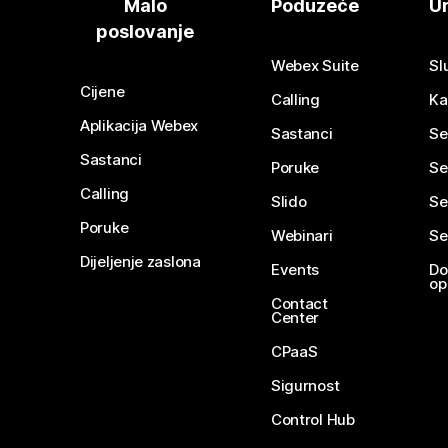
Malo
Poduzeće
Ur
poslovanje
Webex Suite
Sl
Cijene
Calling
Ka
Aplikacija Webex
Sastanci
Se
Sastanci
Poruke
Se
Calling
Slido
Se
Poruke
Webinari
Se
Dijeljenje zaslona
Events
Do
op
Contact
Center
CPaaS
Sigurnost
Control Hub