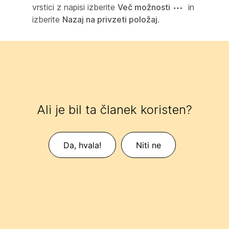
vrstici z napisi izberite
Več možnosti
in
izberite
Nazaj na privzeti položaj
.
Ali je bil ta članek koristen?
Da, hvala!
Niti ne