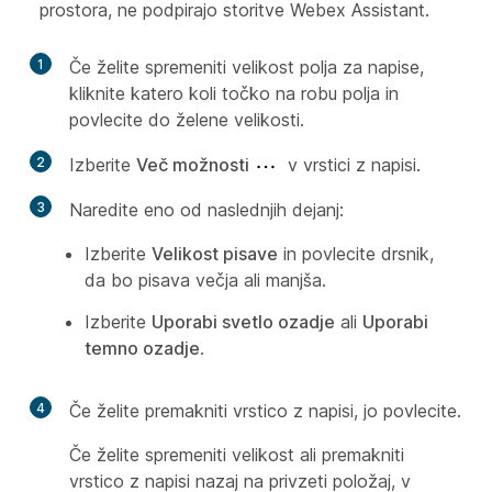
prostora, ne podpirajo storitve Webex Assistant.
1
Če želite spremeniti velikost polja za napise,
kliknite katero koli točko na robu polja in
povlecite do želene velikosti.
2
Izberite
Več možnosti
v vrstici z napisi.
3
Naredite eno od naslednjih dejanj:
Izberite
Velikost pisave
in povlecite drsnik,
da bo pisava večja ali manjša.
Izberite
Uporabi svetlo ozadje
ali
Uporabi
temno ozadje
.
4
Če želite premakniti vrstico z napisi, jo povlecite.
Če želite spremeniti velikost ali premakniti
vrstico z napisi nazaj na privzeti položaj, v