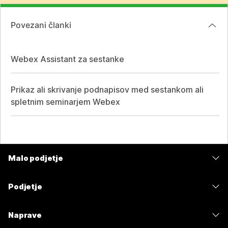
Povezani članki
Webex Assistant za sestanke
Prikaz ali skrivanje podnapisov med sestankom ali
spletnim seminarjem Webex
Malo podjetje
Cene
Podjetje
Aplikacija Webex
Webex Suite
Naprave
Meetings
Calling