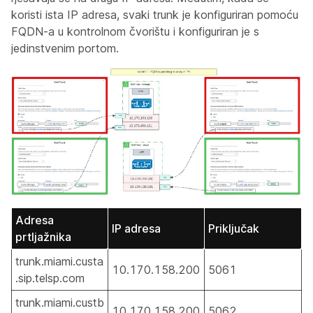
koristi ista IP adresa, svaki trunk je konfiguriran pomoću
FQDN-a u kontrolnom čvorištu i konfiguriran je s
jedinstvenim portom.
Adresa
IP adresa
Priključak
prtljažnika
trunk.miami.custa
10.170.158.200
5061
.sip.telsp.com
trunk.miami.custb
10.170.158.200
5062