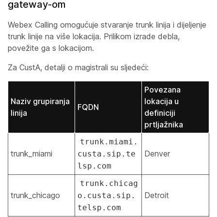
gateway-om
Webex Calling omogućuje stvaranje trunk linija i dijeljenje
trunk linije na više lokacija. Prilikom izrade debla,
povežite ga s lokacijom.
Za CustA, detalji o magistrali su sljedeći:
Povezana
Naziv grupiranja
lokacija u
FQDN
linija
definiciji
prtljažnika
trunk.miami.
trunk_miami
Denver
custa.sip.te
lsp.com
trunk.chicag
trunk_chicago
Detroit
o.custa.sip.
telsp.com