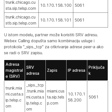
trunk.chicago.cu
10.170.158.100
5061
sta.sip.telsp.com
trunk.chicago.cu
10.170.158.101
5061
stb.sip.telsp.com
U istom modelu, partner može koristiti SRV adresu.
Webex Calling dopušta samo kombinaciju usluge i
protokola "_sips._tcp" za otkrivanje adrese peer-a ako
se radi o SRV zapisu.
Adresa
SRV
Priključa
magistral
Zapis
IP adresa
adresa
k
e (SRV)
_sips._tcp
trunk.mia
.trunk.mia
miami.cus
mi.custa.s
10.170.1
mi.custa.s
ta.sip.tels
5061
ip.telsp.c
58.200
ip.telsp.c
p.com
om
om