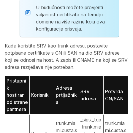
U budućnosti možete provjeriti
valjanost certifikata na temelju
domene najviše razine koju ova
konfiguracija prisvaja.
Kada koristite SRV kao trunk adresu, postavite
potpisane certifikate s CN ili SAN na dio SRV adrese
koji se odnosi na host. A zapis ili CNAME na koji se SRV
adresa razrješava nije potreban.
Pristupni
k
Adresa
SRV
Potvrda
hostiran
Korisnik
prtljažnik
adresa
CN/SAN
od strane
a
partnera
_sips._tcp
trunk.mia
trunk.mia
.trunk.mia
mi.custa.s
mi.custa.s