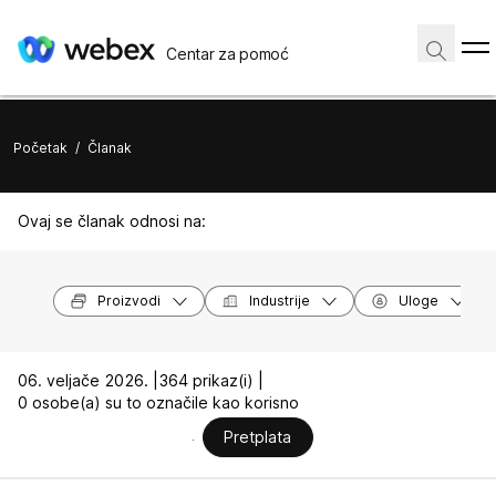
Centar za pomoć
Početak
/
Članak
Ovaj se članak odnosi na:
Proizvodi
Industrije
Uloge
06. veljače 2026. |
364 prikaz(i) |
0 osobe(a) su to označile kao korisno
Pretplata