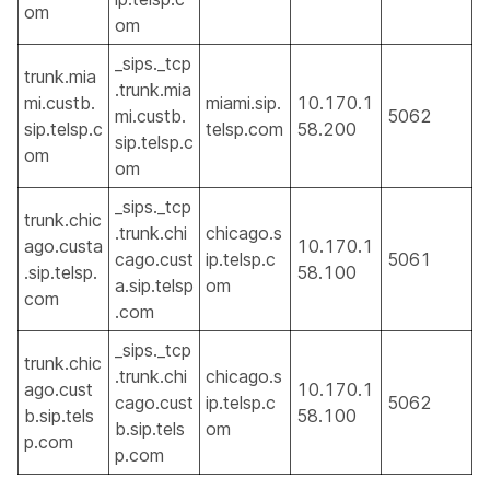
om
om
_sips._tcp
trunk.mia
.trunk.mia
mi.custb.
miami.sip.
10.170.1
mi.custb.
5062
sip.telsp.c
telsp.com
58.200
sip.telsp.c
om
om
_sips._tcp
trunk.chic
.trunk.chi
chicago.s
ago.custa
10.170.1
cago.cust
ip.telsp.c
5061
.sip.telsp.
58.100
a.sip.telsp
om
com
.com
_sips._tcp
trunk.chic
.trunk.chi
chicago.s
ago.cust
10.170.1
cago.cust
ip.telsp.c
5062
b.sip.tels
58.100
b.sip.tels
om
p.com
p.com