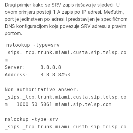
Drugi primjer kako se SRV zapis rješava je sljedeći. U
ovom primjeru postoji 1 A zapis po IP adresi. Međutim,
port je jedinstven po adresi i predstavljen je specifičnom
DNS konfiguracijom koja povezuje SRV adresu s pravim
portom.
nslookup -type=srv 
_sips._tcp.trunk.miami.custa.sip.telsp.co
m

Server:		8.8.8.8

Address:	8.8.8.8#53

Non-authoritative answer:

_sips._tcp.trunk.miami.custa.sip.telsp.co
m = 3600 50 5061 miami.sip.telsp.com

nslookup -type=srv 
_sips._tcp.trunk.miami.custb.sip.telsp.co