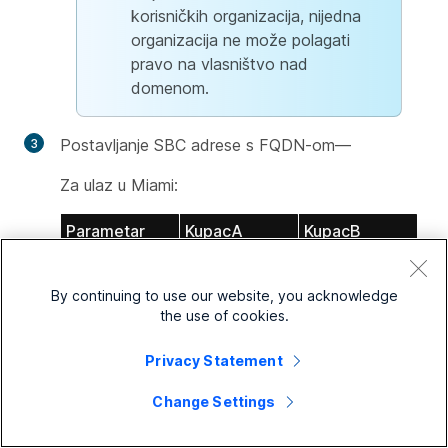
korisničkih organizacija, nijedna
organizacija ne može polagati
pravo na vlasništvo nad
domenom.
Postavljanje SBC adrese s FQDN-om—
Za ulaz u Miami:
Parametar
KupacA
KupacB
Lokacija
Denver
Boston
By continuing to use our website, you acknowledge
Naziv
trunk_miami
trunk_miami
the use of cookies.
grupiranja linija
Vrsta
Utemeljeni na
Utemeljeni na
Privacy Statement
grupiranja linija
certifikatu
certifikatu
Change Settings
npr. Cisco
npr. Cisco
Unified Border
Unified Border