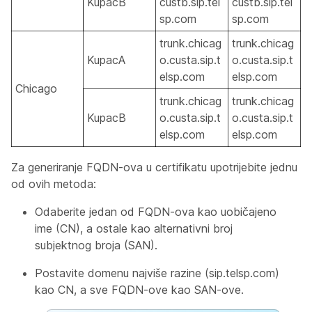
KupacB
custb.sip.tel
custb.sip.tel
sp.com
sp.com
trunk.chicag
trunk.chicag
KupacA
o.custa.sip.t
o.custa.sip.t
elsp.com
elsp.com
Chicago
trunk.chicag
trunk.chicag
KupacB
o.custa.sip.t
o.custa.sip.t
elsp.com
elsp.com
Za generiranje FQDN-ova u certifikatu upotrijebite jednu
od ovih metoda:
Odaberite jedan od FQDN-ova kao uobičajeno
ime (CN), a ostale kao alternativni broj
subjektnog broja (SAN).
Postavite domenu najviše razine (sip.telsp.com)
kao CN, a sve FQDN-ove kao SAN-ove.