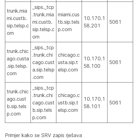
_sips._tcp
trunk.mia
.trunk.mia
miami.cus
mi.custb.
10.170.1
mi.custb.
tb.sip.tels
5061
sip.telsp.c
58.201
sip.telsp.c
p.com
om
om
_sips._tcp
trunk.chic
.trunk.chi
chicago.c
ago.custa
10.170.1
cago.cust
usta.sip.t
5061
.sip.telsp.
58.100
a.sip.telsp
elsp.com
com
.com
_sips._tcp
trunk.chic
.trunk.chi
chicago.c
ago.cust
10.170.1
cago.cust
ustb.sip.t
5061
b.sip.tels
58.101
b.sip.tels
elsp.com
p.com
p.com
Primjer kako se SRV zapis rješava