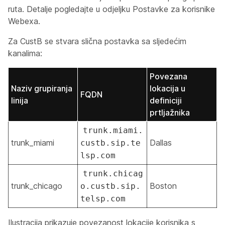
ruta. Detalje pogledajte u odjeljku
Postavke za korisnike
Webexa
.
Za CustB se stvara slična postavka sa sljedećim
kanalima:
Povezana
Naziv grupiranja
lokacija u
FQDN
linija
definiciji
prtljažnika
trunk.miami.
trunk_miami
Dallas
custb.sip.te
lsp.com
trunk.chicag
trunk_chicago
Boston
o.custb.sip.
telsp.com
Ilustracija prikazuje povezanost lokacije korisnika s