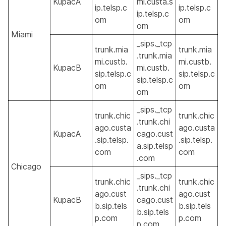
KupacA
mi.custa.s
ip.telsp.c
ip.telsp.c
ip.telsp.c
om
om
om
Miami
_sips._tcp
trunk.mia
trunk.mia
.trunk.mia
mi.custb.
mi.custb.
KupacB
mi.custb.
sip.telsp.c
sip.telsp.c
sip.telsp.c
om
om
om
_sips._tcp
trunk.chic
trunk.chic
.trunk.chi
ago.custa
ago.custa
KupacA
cago.cust
.sip.telsp.
.sip.telsp.
a.sip.telsp
com
com
.com
Chicago
_sips._tcp
trunk.chic
trunk.chic
.trunk.chi
ago.cust
ago.cust
KupacB
cago.cust
b.sip.tels
b.sip.tels
b.sip.tels
p.com
p.com
p.com