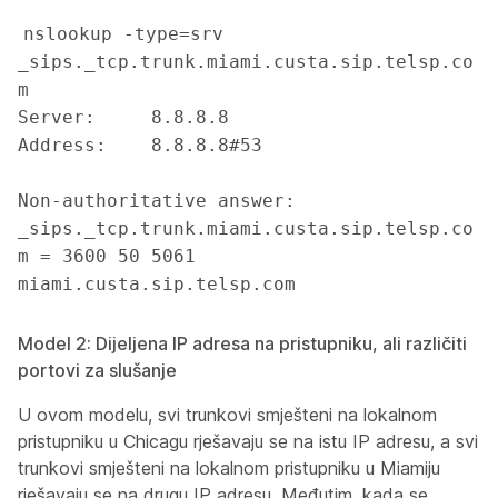
nslookup -type=srv 
_sips._tcp.trunk.miami.custa.sip.telsp.co
m

Server:		8.8.8.8

Address:	8.8.8.8#53

Non-authoritative answer:

_sips._tcp.trunk.miami.custa.sip.telsp.co
m = 3600 50 5061 
Model 2: Dijeljena IP adresa na pristupniku, ali različiti
portovi za slušanje
U ovom modelu, svi trunkovi smješteni na lokalnom
pristupniku u Chicagu rješavaju se na istu IP adresu, a svi
trunkovi smješteni na lokalnom pristupniku u Miamiju
rješavaju se na drugu IP adresu. Međutim, kada se