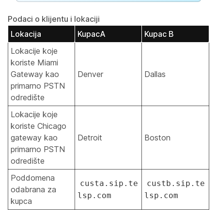
Podaci o klijentu i lokaciji
Lokacija
KupacA
Kupac B
Lokacije koje
koriste Miami
Gateway kao
Denver
Dallas
primarno PSTN
odredište
Lokacije koje
koriste Chicago
gateway kao
Detroit
Boston
primarno PSTN
odredište
Poddomena
custa.sip.te
custb.sip.te
odabrana za
lsp.com
lsp.com
kupca