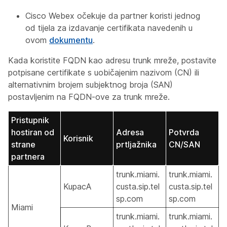
Cisco Webex očekuje da partner koristi jednog
od tijela za izdavanje certifikata navedenih u
ovom
dokumentu
.
Kada koristite FQDN kao adresu trunk mreže, postavite
potpisane certifikate s uobičajenim nazivom (CN) ili
alternativnim brojem subjektnog broja (SAN)
postavljenim na FQDN-ove za trunk mreže.
Pristupnik
hostiran od
Adresa
Potvrda
Korisnik
strane
prtljažnika
CN/SAN
partnera
trunk.miami.
trunk.miami.
KupacA
custa.sip.tel
custa.sip.tel
sp.com
sp.com
Miami
trunk.miami.
trunk.miami.