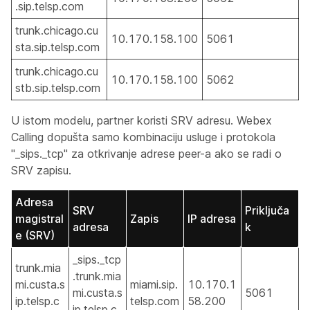
.sip.telsp.com
trunk.chicago.cu
10.170.158.100
5061
sta.sip.telsp.com
trunk.chicago.cu
10.170.158.100
5062
stb.sip.telsp.com
U istom modelu, partner koristi SRV adresu. Webex
Calling dopušta samo kombinaciju usluge i protokola
"_sips._tcp" za otkrivanje adrese peer-a ako se radi o
SRV zapisu.
Adresa
SRV
Priključa
magistral
Zapis
IP adresa
adresa
k
e (SRV)
_sips._tcp
trunk.mia
.trunk.mia
mi.custa.s
miami.sip.
10.170.1
mi.custa.s
5061
ip.telsp.c
telsp.com
58.200
ip.telsp.c