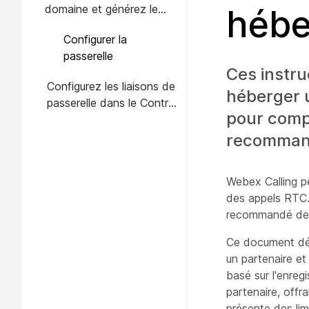
domaine et générez le
hébe
tronc
certificat.
Configurer la
passerelle
Ces instru
Configurez les liaisons de
héberger 
passerelle dans le Control
pour compr
Hub
recomman
Webex Calling pe
des appels RTC. 
recommandé de c
Ce document déc
un partenaire et
basé sur l'enreg
partenaire, offra
présente des lim