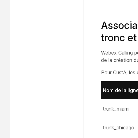
Associat
tronc et
Webex Calling pe
de la création d
Pour CustA, les d
Nom de la ligne
trunk_miami
trunk_chicago