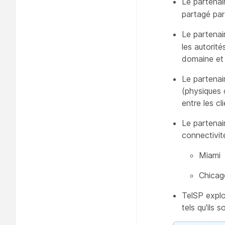
Le partenair
partagé par 
Le partena
les autorité
domaine et
Le partenai
(physiques 
entre les cl
Le partenai
connectivi
Miami
Chicag
TelSP explo
tels qu'ils 