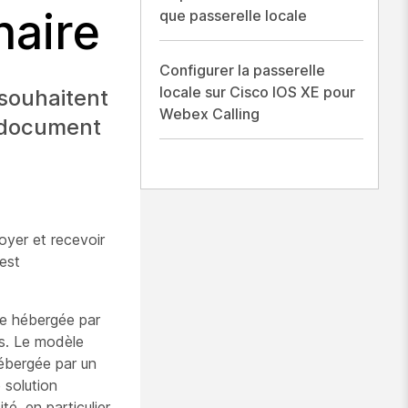
naire
que passerelle locale
Configurer la passerelle
locale sur Cisco IOS XE pour
 souhaitent
Webex Calling
e document
oyer et recevoir
 est
le hébergée par
ts. Le modèle
hébergée par un
 solution
té, en particulier