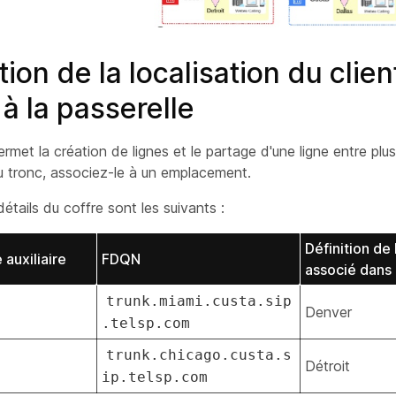
ion de la localisation du clien
 à la passerelle
rmet la création de lignes et le partage d'une ligne entre plusi
u tronc, associez-le à un emplacement.
étails du coffre sont les suivants :
Définition d
 auxiliaire
FDQN
associé dans 
trunk.miami.custa.sip
Denver
.telsp.com
trunk.chicago.custa.s
Détroit
ip.telsp.com