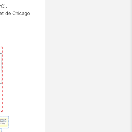
PC).
i et de Chicago