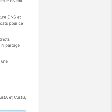
mier niveau
cture DNS et
icats pour ce
tincts
STN partagé
t une
CustA et CustB,