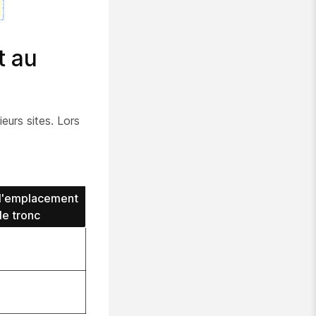
t au
eurs sites. Lors
e l'emplacement
le tronc