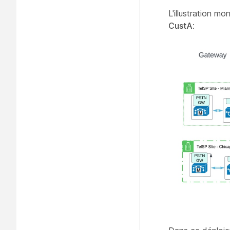
L'illustration mo
CustA
: