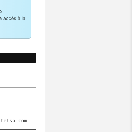
ex
a accès à la
.telsp.com