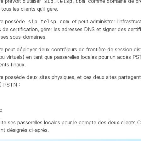
e prévoit d'utiliser
comme domaine de pre
sip.telsp.com
tous les clients qu'il gère.
ire possède
et peut administrer l'infrastru
sip.telsp.com
s de certification, gérer les adresses DNS et signer des certif
 ses sous-domaines.
re peut déployer deux contrôleurs de frontière de session dis
ou virtuels) en tant que passerelles locales pour un accès P
ients finaux.
re possède deux sites physiques, et ces deux sites partagen
té PSTN :
o
ite ses passerelles locales pour le compte des deux clients 
sont désignés ci-après.