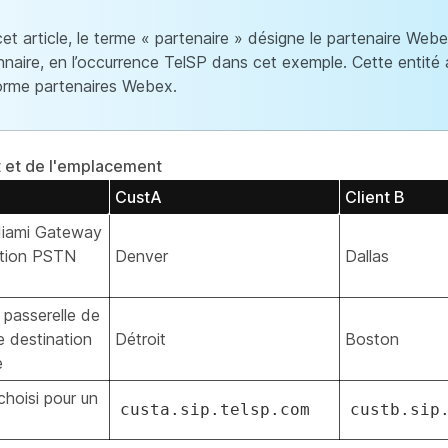
et article, le terme « partenaire » désigne le partenaire Web
nnaire, en l’occurrence TelSP dans cet exemple. Cette entité 
orme partenaires Webex.
nt et de l'emplacement
CustA
Client B
 Miami Gateway
tion PSTN
Denver
Dallas
a passerelle de
 destination
Détroit
Boston
e
hoisi pour un
custa.sip.telsp.com
custb.sip