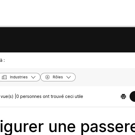
à :
Industries
Rôles
vue(s) |
0 personnes ont trouvé ceci utile
igurer une passere