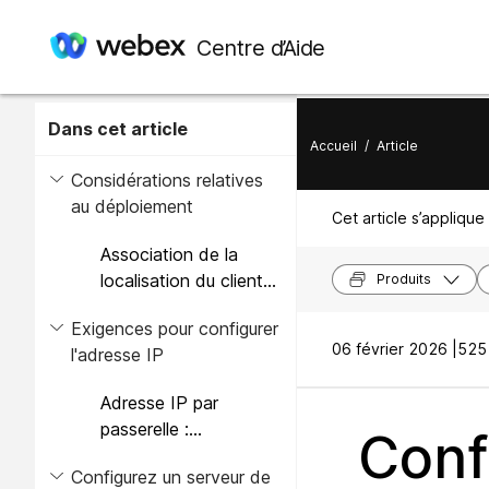
Centre d’Aide
Dans cet article
Accueil
/
Article
Considérations relatives
au déploiement
Cet article s’applique 
Association de la
localisation du client
Produits
au tronc et à la
Exigences pour configurer
passerelle
06 février 2026 |
525 
l'adresse IP
Adresse IP par
passerelle :
Conf
Configuration et
Configurez un serveur de
recommandations du