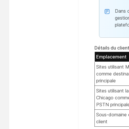
Dans c
gestio
platef
Détails du clie
Emplacement
Sites utilisant
comme destina
principale
Sites utilisant l
Chicago comme
PSTN principal
Sous-domaine c
client