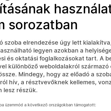
lításának használa
 sorozatban
tó szoba elrendezése úgy lett kialakítva
asználható legyen azokban a helyiség
si és oktatási foglalkozásokat tart. A be
vel különböző weboldalakról származó
össze. Mindegy, hogy az előadó a szob
ról hív, a résztvevőknek kellemes, von
 lesz részük.
zoba üzemmód a következő országokban támogatott: