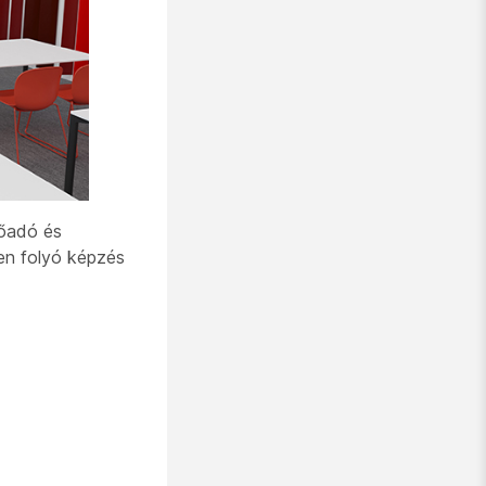
lőadó
és
n folyó képzés