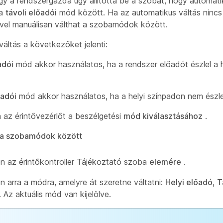
ogy a rendszergazda úgy állította be a szobát, hogy automati
a
távoli előadói
mód között. Ha az automatikus váltás nincs
ővel manuálisan válthat a szobamódok között.
áltás a következőket jelenti:
adói
mód akkor használatos, ha a rendszer előadót észlel a h
őadói
mód akkor használatos, ha a helyi színpadon nem észle
a az érintővezérlőt a beszélgetési
mód kiválasztásához
.
s a szobamódok között
n az érintőkontroller Tájékoztató szoba
elemére
.
n arra a módra, amelyre át szeretne váltatni:
Helyi előadó
,
T
. Az aktuális mód van kijelölve.