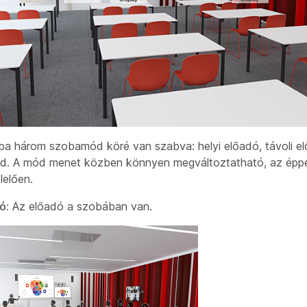
zoba három szobamód köré van szabva:
helyi előadó
,
távoli e
. A mód menet közben könnyen megváltoztatható, az éppe
lelően.
ó:
Az előadó a szobában van.