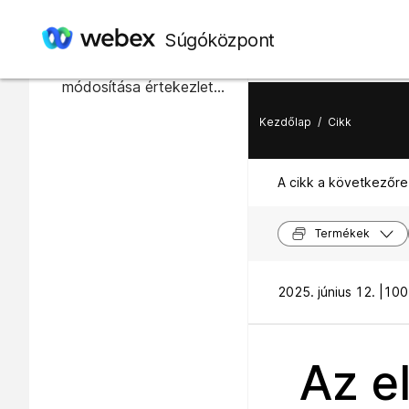
Ebben a cikkben
Súgóközpont
A tárgyaló üzemmód
módosítása értekezlet
közben
Kezdőlap
/
Cikk
A cikk a következőre
Termékek
2025. június 12. |
100
Az e