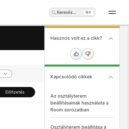
Keresés
...
⌘K
Hasznos volt ez a cikk?
k
Kapcsolódó cikkek
Előfizetés
Az osztályterem
beállításainak használata a
Room sorozatban
Osztályterem beállítása a