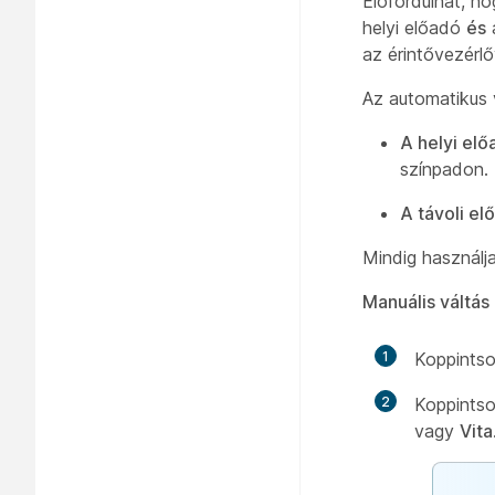
Előfordulhat, h
helyi előadó
és
az érintővezérl
Az automatikus v
A helyi elő
színpadon.
A távoli el
Mindig használj
Manuális váltá
1
Koppintso
2
Koppintso
vagy
Vita