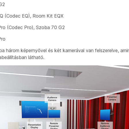
 G2
Q (Codec EQ), Room Kit EQX
Pro (Codec Pro), Szoba 70 G2
Pro
oba három képernyővel és két kamerával van felszerelve, ami
beállításban látható.