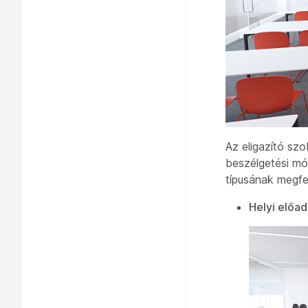
Az eligazító s
beszélgetési
mód
típusának megfe
Helyi előad