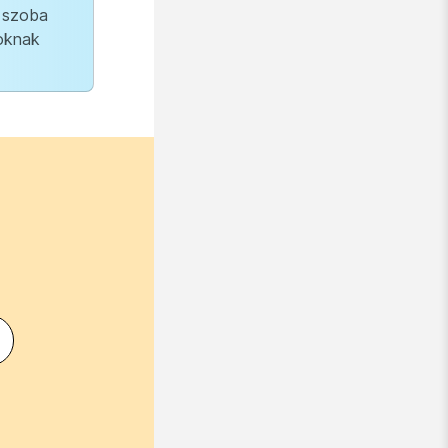
a szoba
yoknak