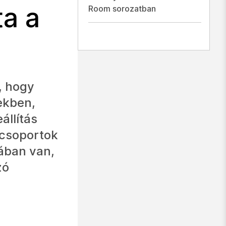
ta a
Room sorozatban
, hogy
ekben,
állítás
 csoportok
ában van,
zó