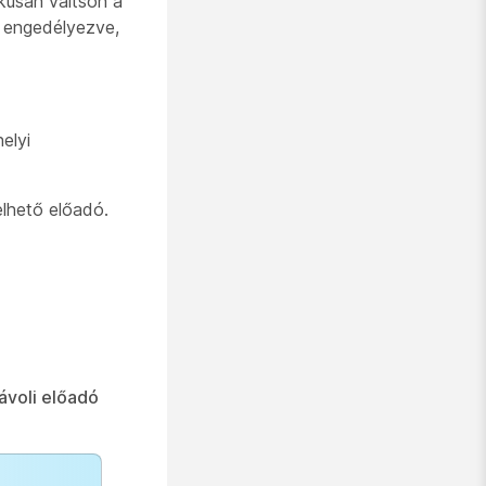
kusan váltson a
 engedélyezve,
elyi
lhető előadó.
ávoli előadó