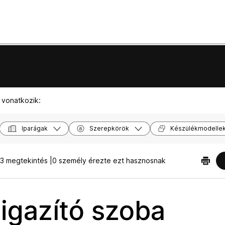
 vonatkozik:
Iparágak
Szerepkörök
Készülékmodelle
3 megtekintés |
0 személy érezte ezt hasznosnak
ligazító szoba