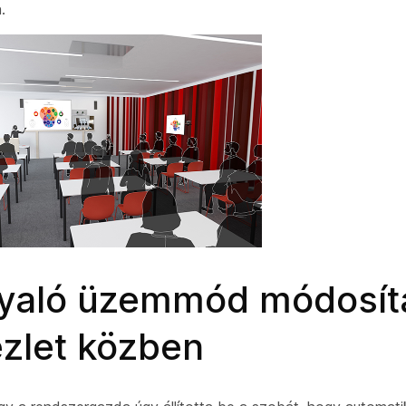
.
gyaló üzemmód módosít
ezlet közben