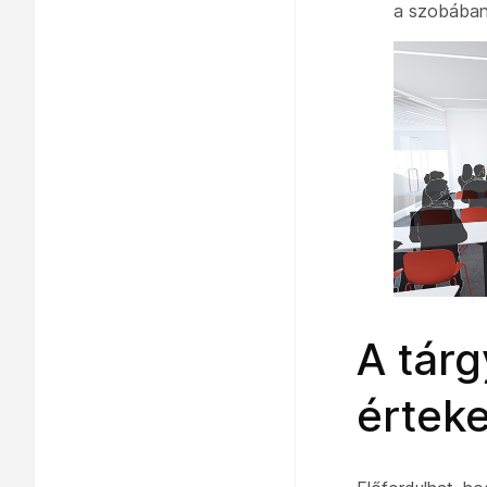
a szobában
A tár
értek