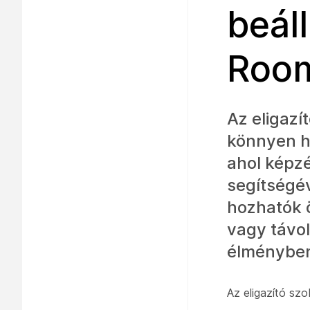
beál
Room
Az eligazí
könnyen h
ahol képzé
segítségé
hozhatók 
vagy távol
élményben
Az eligazító s