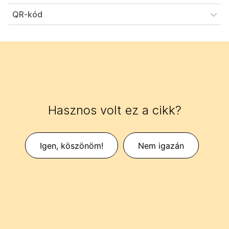
QR-kód
Hasznos volt ez a cikk?
Igen, köszönöm!
Nem igazán