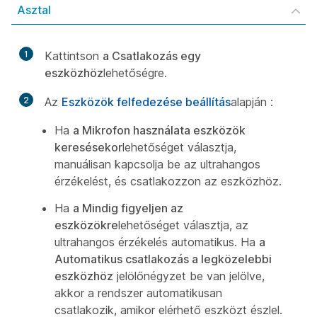
Asztal
1
Kattintson
a Csatlakozás egy
eszközhöz
lehetőségre.
2
Az
Eszközök felfedezése beállítás
alapján :
Ha
a Mikrofon használata eszközök
keresésekor
lehetőséget választja,
manuálisan kapcsolja be az ultrahangos
érzékelést, és csatlakozzon az eszközhöz.
Ha
a Mindig figyeljen az
eszközökre
lehetőséget választja, az
ultrahangos érzékelés automatikus. Ha
a
Automatikus csatlakozás a legközelebbi
eszközhöz
jelölőnégyzet be van jelölve,
akkor a rendszer automatikusan
csatlakozik, amikor elérhető eszközt észlel.