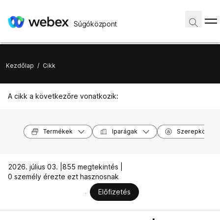
Súgóközpont
Kezdőlap
/
Cikk
A cikk a következőre vonatkozik:
Termékek
Iparágak
Szerepkörök
2026. július 03. |
855 megtekintés |
0 személy érezte ezt hasznosnak
Előfizetés