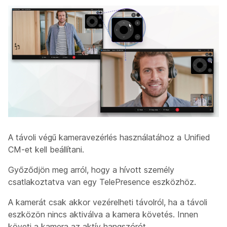
A távoli végű kameravezérlés használatához a Unified
CM-et kell beállítani.
Győződjön meg arról, hogy a hívott személy
csatlakoztatva van egy TelePresence eszközhöz.
A kamerát csak akkor vezérelheti távolról, ha a távoli
eszközön nincs aktiválva a kamera követés. Innen
követi a kamera az aktív hangszórót.