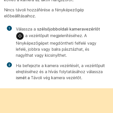
Nincs távoli hozzáférése a fényképezőgép
előbeállításaihoz.
1
Válassza a
szélsőjobboldali kameravezérlőt
a vezérlőpult megjelenítéséhez. A
fényképezőgépet megdöntheti felfelé vagy
lefelé, jobbra vagy balra pásztázhat, és
nagyíthat vagy kicsinyíthet.
2
Ha befejezte a kamera vezérlését, a vezérlőpult
elrejtéséhez és a hívás folytatásához válassza
ismét a
Távoli vég kamera vezérlőt.