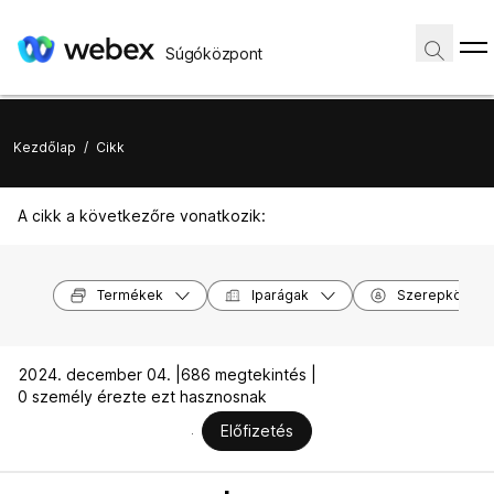
Súgóközpont
Kezdőlap
/
Cikk
A cikk a következőre vonatkozik:
Termékek
Iparágak
Szerepkörök
2024. december 04. |
686 megtekintés |
0 személy érezte ezt hasznosnak
Előfizetés