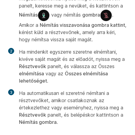
panelt, keresse meg a nevüket, és kattintson a
Némítás
vagy némítás
gombra
.
Amikor a
Némítás visszavonása gombra kattint
,
kérést küld a résztvevőnek, amely arra kéri,
hogy némítsa vissza saját magát.
2
Ha mindenkit egyszerre szeretne elnémítani,
kivéve saját magát és az előadót, nyissa meg a
Résztvevők
panelt, és válassza az Összes
elnémítása
vagy az
Összes elnémítása
lehetőséget
.
3
Ha automatikusan el szeretné némítani a
résztvevőket, amikor csatlakoznak az
értekezlethez vagy eseményhez, nyissa meg a
Résztvevők
panelt, és belépéskor kattintson a
Némítás gombra
.