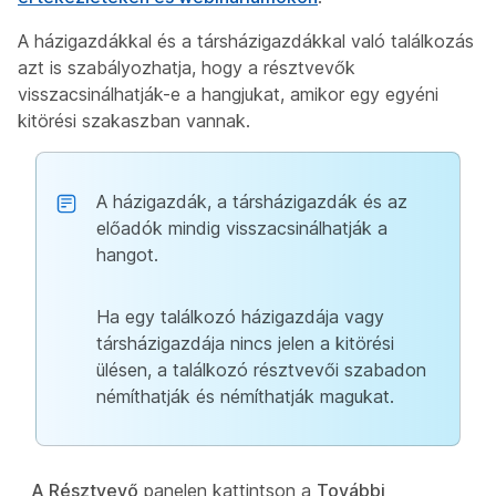
A házigazdákkal és a társházigazdákkal való találkozás
azt is szabályozhatja, hogy a résztvevők
visszacsinálhatják-e a hangjukat, amikor egy egyéni
kitörési szakaszban vannak.
A házigazdák, a társházigazdák és az
előadók mindig visszacsinálhatják a
hangot.
Ha egy találkozó házigazdája vagy
társházigazdája nincs jelen a kitörési
ülésen, a találkozó résztvevői szabadon
némíthatják és némíthatják magukat.
A Résztvevő
panelen kattintson a
További