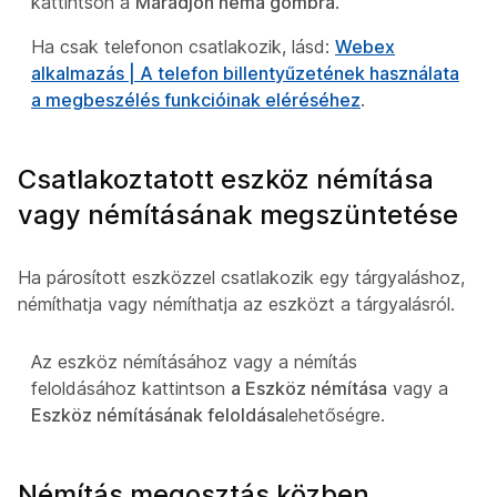
kattintson a
Maradjon néma gombra
.
Ha csak telefonon csatlakozik, lásd:
Webex
alkalmazás | A telefon billentyűzetének használata
a megbeszélés funkcióinak eléréséhez
.
Csatlakoztatott eszköz némítása
vagy némításának megszüntetése
Ha párosított eszközzel csatlakozik egy tárgyaláshoz,
némíthatja vagy némíthatja az eszközt a tárgyalásról.
Az eszköz némításához vagy a némítás
feloldásához kattintson
a Eszköz némítása
vagy a
Eszköz némításának feloldása
lehetőségre.
Némítás megosztás közben