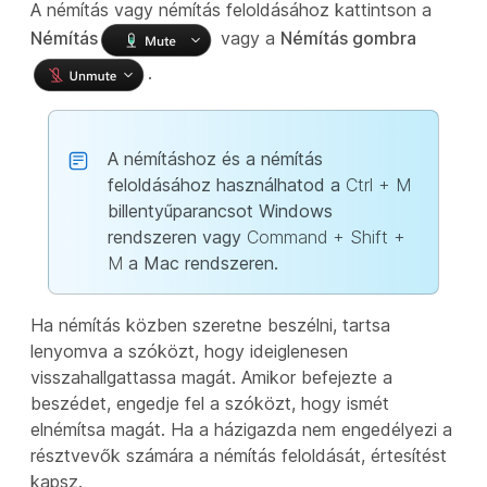
A némítás vagy némítás feloldásához kattintson a
Némítás
vagy a
Némítás gombra
.
A némításhoz és a némítás
feloldásához használhatod a
Ctrl + M
billentyűparancsot Windows
rendszeren vagy
Command + Shift +
M
a Mac rendszeren.
Ha némítás közben szeretne beszélni, tartsa
lenyomva a szóközt, hogy ideiglenesen
visszahallgattassa magát. Amikor befejezte a
beszédet, engedje fel a szóközt, hogy ismét
elnémítsa magát. Ha a házigazda nem engedélyezi a
résztvevők számára a némítás feloldását, értesítést
kapsz.