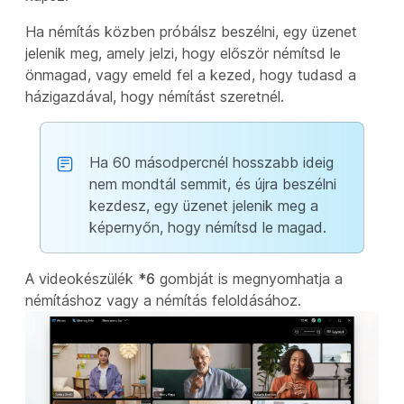
Ha némítás közben próbálsz beszélni, egy üzenet
jelenik meg, amely jelzi, hogy először némítsd le
önmagad, vagy emeld fel a kezed, hogy tudasd a
házigazdával, hogy némítást szeretnél.
Ha 60 másodpercnél hosszabb ideig
nem mondtál semmit, és újra beszélni
kezdesz, egy üzenet jelenik meg a
képernyőn, hogy némítsd le magad.
A videokészülék
*6
gombját is megnyomhatja a
némításhoz vagy a némítás feloldásához.