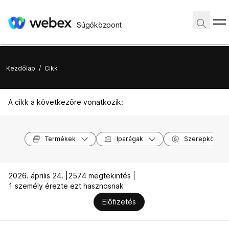
Súgóközpont
Kezdőlap
/
Cikk
A cikk a következőre vonatkozik:
Termékek
Iparágak
Szerepkörök
2026. április 24. |
2574 megtekintés |
1 személy érezte ezt hasznosnak
Előfizetés