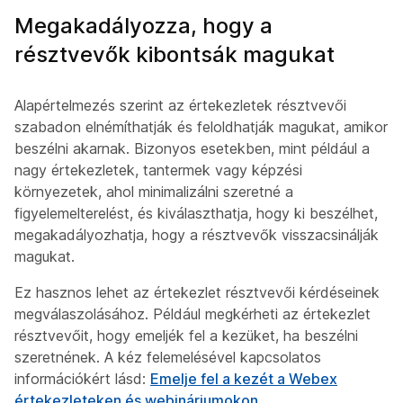
Megakadályozza, hogy a
résztvevők kibontsák magukat
Alapértelmezés szerint az értekezletek résztvevői
szabadon elnémíthatják és feloldhatják magukat, amikor
beszélni akarnak. Bizonyos esetekben, mint például a
nagy értekezletek, tantermek vagy képzési
környezetek, ahol minimalizálni szeretné a
figyelemelterelést, és kiválaszthatja, hogy ki beszélhet,
megakadályozhatja, hogy a résztvevők visszacsinálják
magukat.
Ez hasznos lehet az értekezlet résztvevői kérdéseinek
megválaszolásához. Például megkérheti az értekezlet
résztvevőit, hogy emeljék fel a kezüket, ha beszélni
szeretnének. A kéz felemelésével kapcsolatos
információkért lásd:
Emelje fel a kezét a Webex
értekezleteken és webináriumokon
.