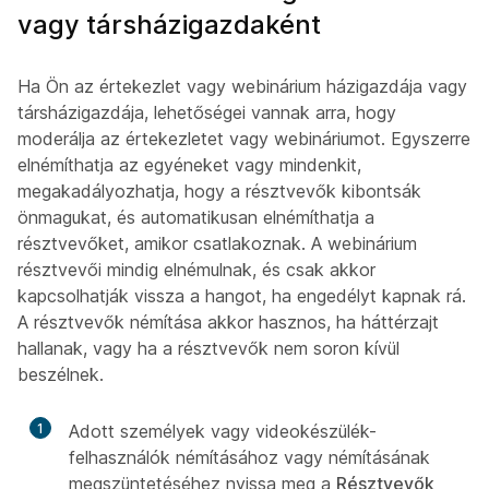
vagy társházigazdaként
Ha Ön az értekezlet vagy webinárium házigazdája vagy
társházigazdája, lehetőségei vannak arra, hogy
moderálja az értekezletet vagy webináriumot. Egyszerre
elnémíthatja az egyéneket vagy mindenkit,
megakadályozhatja, hogy a résztvevők kibontsák
önmagukat, és automatikusan elnémíthatja a
résztvevőket, amikor csatlakoznak. A webinárium
résztvevői mindig elnémulnak, és csak akkor
kapcsolhatják vissza a hangot, ha engedélyt kapnak rá.
A résztvevők némítása akkor hasznos, ha háttérzajt
hallanak, vagy ha a résztvevők nem soron kívül
beszélnek.
1
Adott személyek vagy videokészülék-
felhasználók némításához vagy némításának
megszüntetéséhez nyissa meg a
Résztvevők