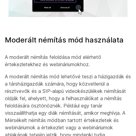
Moderált némítás mód használata
A moderált némítás feloldása mód elérhető
értekezletekhez és webináriumokhoz.
A moderált némítás mód lehetővé teszi a házigazdák és
a társházigazdák számára, hogy közvetlenül a
résztvevők és a SIP-alapú videokészülékek némítását
oldják fel, ahelyett, hogy a felhasználókat a némítás
feloldására ösztönöznék. Például egy tanár
visszaállíthatja egy diák némítását, amikor meghívja. A
Mérsékelt némítás módban tartott értekezletek és
webináriumok a értekezlet vagy a webináriumok
ablakának tetején jelzik, hogy mindenki tudja.