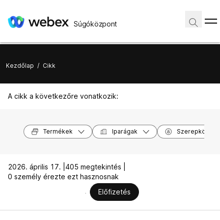
Súgóközpont
Kezdőlap
/
Cikk
A cikk a következőre vonatkozik:
Termékek
Iparágak
Szerepkörök
2026. április 17. |
405 megtekintés |
0 személy érezte ezt hasznosnak
Előfizetés