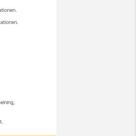
ationen.
ationen.
elning,
t.