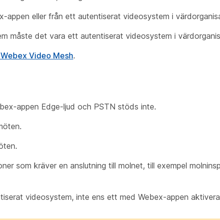
-appen eller från ett autentiserat videosystem i värdorganis
em måste det vara ett autentiserat videosystem i värdorganis
ör Webex Video Mesh
.
Webex-appen Edge-ljud och PSTN stöds inte.
möten.
öten.
r som kräver en anslutning till molnet, till exempel molninsp
entiserat videosystem, inte ens ett med Webex-appen aktivera