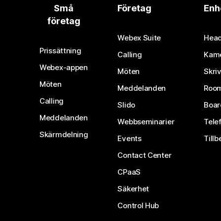
Små
Företag
Enh
företag
Webex Suite
Head
Prissättning
Calling
Kam
Webex-appen
Möten
Skri
Möten
Meddelanden
Room
Calling
Slido
Boar
Meddelanden
Webbseminarier
Tele
Skärmdelning
Events
Tillb
Contact Center
CPaaS
Säkerhet
Control Hub