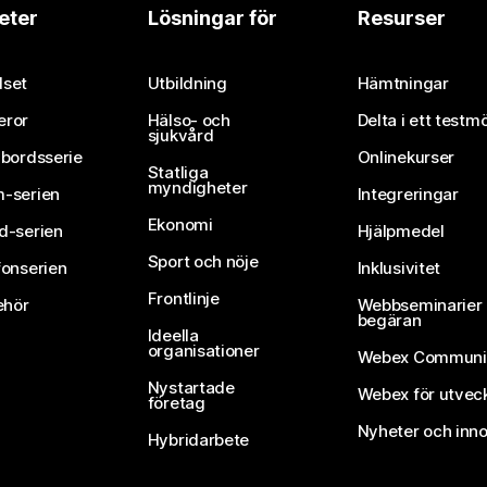
eter
Lösningar för
Resurser
set
Utbildning
Hämtningar
eror
Hälso- och
Delta i ett testm
sjukvård
vbordsserie
Onlinekurser
Statliga
myndigheter
-serien
Integreringar
Ekonomi
d-serien
Hjälpmedel
Sport och nöje
fonserien
Inklusivitet
Frontlinje
ehör
Webbseminarier 
begäran
Ideella
organisationer
Webex Communi
Nystartade
Webex för utvec
företag
Nyheter och inno
Hybridarbete