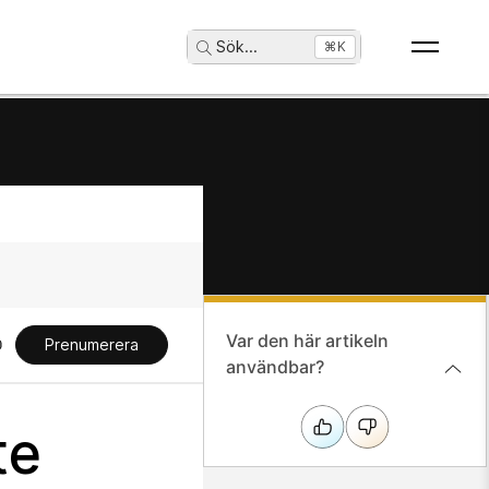
Sök
...
⌘K
Var den här artikeln
Prenumerera
användbar?
te