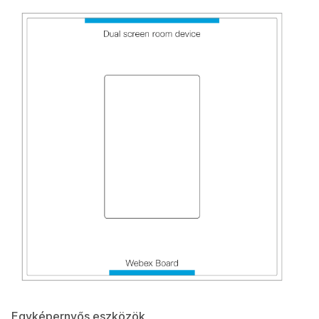
Egyképernyős eszközök