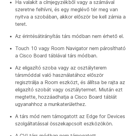
Ha valakit a címjegyzékből vagy a számával
szeretne felhívni, és egy meglévő tér meg van
nyitva a szobában, akkor először be kell zárnia a
teret.
Az érintésátirányítás társ módban nem érhető el.
Touch 10 vagy Room Navigator nem párosítható
a Cisco Board táblával társ módban.
Az eligazító szoba vagy az osztályterem
társmóddal való használatához először
regisztrálja a Room eszközt, és állítsa be rajta az
eligazító szobát vagy osztálytermet. Miután ezt
megtette, hozzáadhatja a Cisco Board táblát
ugyanahhoz a munkaterülethez.
A társ mód nem támogatott az Edge for Devices
szolgáltatással összekapcsolt eszközökön.
A CVI társ módban nem támogatott.