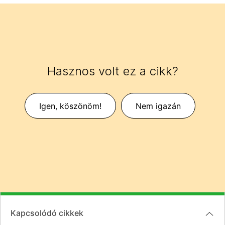
Hasznos volt ez a cikk?
Igen, köszönöm!
Nem igazán
Kapcsolódó cikkek