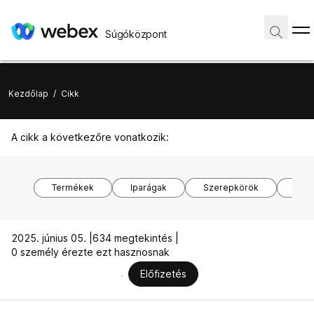
Súgóközpont
Kezdőlap
/
Cikk
A cikk a következőre vonatkozik:
Termékek
Iparágak
Szerepkörök
Kés
2025. június 05. |
634 megtekintés |
0 személy érezte ezt hasznosnak
Előfizetés