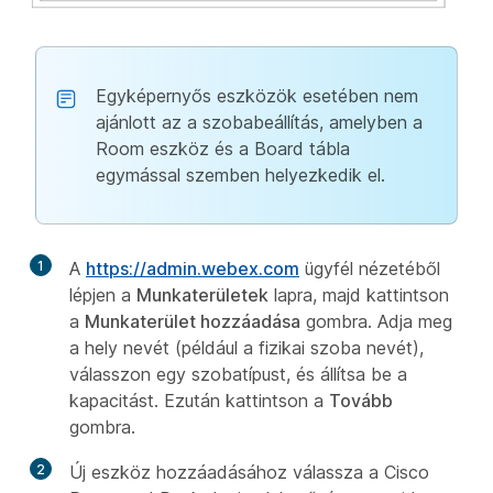
Egyképernyős eszközök esetében nem
ajánlott az a szobabeállítás, amelyben a
Room eszköz és a Board tábla
egymással szemben helyezkedik el.
1
A
https://admin.webex.com
ügyfél nézetéből
lépjen a
Munkaterületek
lapra, majd kattintson
a
Munkaterület hozzáadása
gombra. Adja meg
a hely nevét (például a fizikai szoba nevét),
válasszon egy szobatípust, és állítsa be a
kapacitást. Ezután kattintson a
Tovább
gombra.
2
Új eszköz hozzáadásához válassza a Cisco