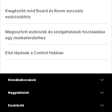
Kiegészítő mód Board és Room sorozatú
eszközökhöz
Megosztott eszközök és szolgáltatások hozzáadása
egy munkaterülethez
Első lépések a Control Hubban
Kisvállalkozások
Díjszabás
Nagyvállalati
Webex alkalmazás
Webex Suite
Eszközök
Meetings
Calling