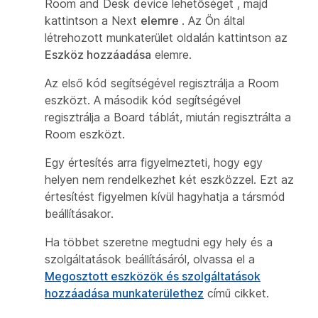
Room and Desk device lehetőséget
, majd
kattintson a Next
elemre
. Az Ön által
létrehozott munkaterület oldalán kattintson az
Eszköz hozzáadása
elemre.
Az első kód segítségével regisztrálja a Room
eszközt. A második kód segítségével
regisztrálja a Board táblát, miután regisztrálta a
Room eszközt.
Egy értesítés arra figyelmezteti, hogy egy
helyen nem rendelkezhet két eszközzel. Ezt az
értesítést figyelmen kívül hagyhatja a társmód
beállításakor.
Ha többet szeretne megtudni egy hely és a
szolgáltatások beállításáról, olvassa el a
Megosztott eszközök és szolgáltatások
hozzáadása munkaterülethez
című cikket.