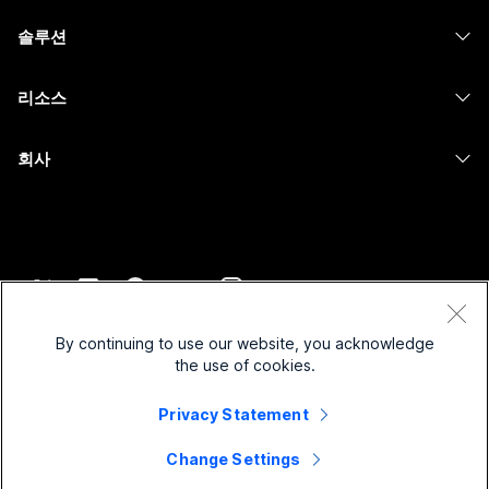
헤드셋
Calling
솔루션
Meetings
카메라
메시징
교육
메시징
리소스
Desk 시리즈
화면 공유
의료 서비스
Slido
다운로드
Room 시리즈
회사
정부
Webinars
테스트 미팅 참여하기
Board 시리즈
Cisco
재무
이벤트
온라인 학습
전화 시리즈
지원 연락처
스포츠 및 엔터테인먼트
Contact Center
통합
보조 프로그램
영업팀에 문의
최전선
CPaaS
접근성
약관 및 조건
Webex Blog
비영리
보안
By continuing to use our website, you acknowledge
포용성
개인 정보 보호 정책
the use of cookies.
Webex 사고적 리더십
스타트업
Control Hub
쿠키
실시간 및 주문형 웨비나
Webex Merch 스토어
Privacy Statement
등록 상표
하이브리드 작업
Webex 커뮤니티
©
2026
Cisco 및/또는 관련 제휴. All rights reserved.
경력
Change Settings
Webex 개발자