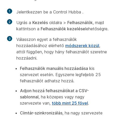
1
Jelentkezzen be a Control Hubba
.
2
Ugrás a
Kezelés
oldalra >
Felhasználók
, majd
kattintson a
Felhasználók kezelése
lehetőségre.
3
Válasszon egyet a felhasználók
hozzáadásához elérhető
módszerek közül
,
attól függően, hogy hány felhasználót szeretne
hozzáadni.
Felhasználók manuális hozzáadása
kis
szervezet esetén. Egyszerre legfeljebb 25
felhasználót
adhatsz hozzá.
Adjon hozzá felhasználókat a CSV-
sablonnal
, ha közepes vagy nagy
szervezete van,
több mint 25 fővel
.
Címtár-szinkronizálás
, ha nagy szervezete