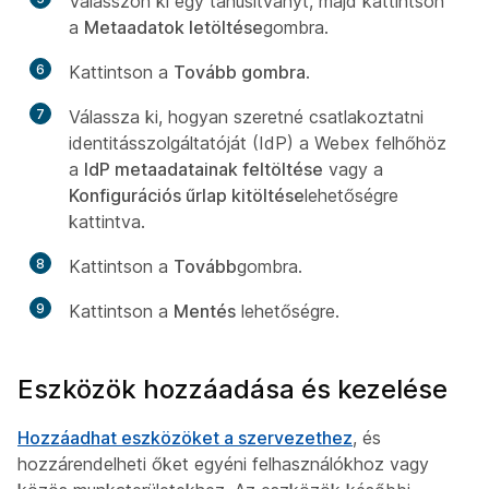
Válasszon ki egy tanúsítványt, majd kattintson
a
Metaadatok letöltése
gombra.
6
Kattintson a
Tovább gombra
.
7
Válassza ki, hogyan szeretné csatlakoztatni
identitásszolgáltatóját (IdP) a Webex felhőhöz
a
IdP metaadatainak feltöltése
vagy a
Konfigurációs űrlap kitöltése
lehetőségre
kattintva.
8
Kattintson a
Tovább
gombra.
9
Kattintson a
Mentés
lehetőségre.
Eszközök hozzáadása és kezelése
Hozzáadhat eszközöket a szervezethez
, és
hozzárendelheti őket egyéni felhasználókhoz vagy