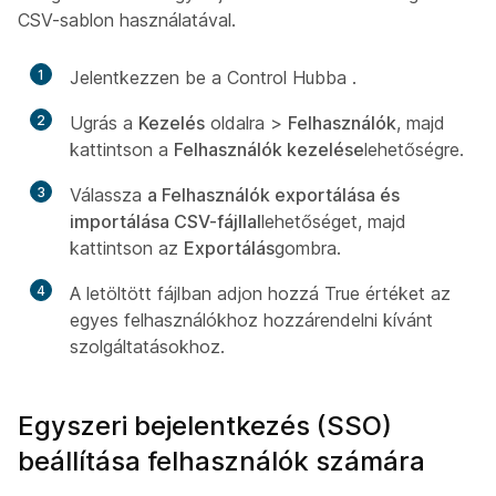
CSV-sablon használatával.
1
Jelentkezzen be a Control Hubba
.
2
Ugrás a
Kezelés
oldalra >
Felhasználók
, majd
kattintson a
Felhasználók kezelése
lehetőségre.
3
Válassza
a Felhasználók exportálása és
importálása CSV-fájllal
lehetőséget, majd
kattintson az
Exportálás
gombra.
4
A letöltött fájlban adjon hozzá
True
értéket az
egyes felhasználókhoz hozzárendelni kívánt
szolgáltatásokhoz.
Egyszeri bejelentkezés (SSO)
beállítása felhasználók számára