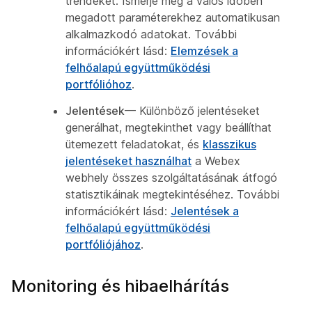
trendeket. Ismerje meg a valós időben
megadott paraméterekhez automatikusan
alkalmazkodó adatokat. További
információkért lásd:
Elemzések a
felhőalapú együttműködési
portfólióhoz
.
Jelentések
— Különböző jelentéseket
generálhat, megtekinthet vagy beállíthat
ütemezett feladatokat, és
klasszikus
jelentéseket használhat
a Webex
webhely összes szolgáltatásának átfogó
statisztikáinak megtekintéséhez. További
információkért lásd:
Jelentések a
felhőalapú együttműködési
portfóliójához
.
Monitoring és hibaelhárítás