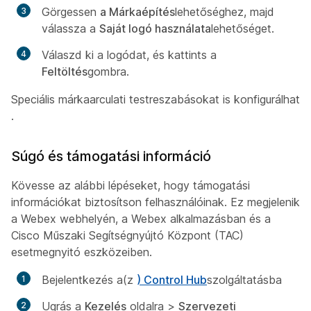
Görgessen
a Márkaépítés
lehetőséghez, majd
válassza a
Saját logó használata
lehetőséget.
Válaszd ki a logódat, és kattints a
Feltöltés
gombra.
Speciális márkaarculati testreszabásokat is konfigurálhat
.
Súgó és támogatási információ
Kövesse az alábbi lépéseket, hogy támogatási
információkat biztosítson felhasználóinak. Ez megjelenik
a Webex webhelyén, a Webex alkalmazásban és a
Cisco Műszaki Segítségnyújtó Központ (TAC)
esetmegnyitó eszközeiben.
Bejelentkezés a(z
) Control Hub
szolgáltatásba
Ugrás a
Kezelés
oldalra >
Szervezeti