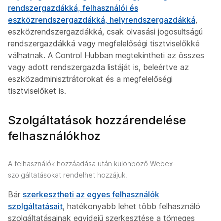
rendszergazdákká, felhasználói és
eszközrendszergazdákká,
helyrendszergazdákká
,
eszközrendszergazdákká, csak olvasási jogosultságú
rendszergazdákká vagy megfelelőségi tisztviselőkké
válhatnak. A Control Hubban megtekintheti az összes
vagy adott rendszergazda listáját is, beleértve az
eszközadminisztrátorokat és a megfelelőségi
tisztviselőket is.
Szolgáltatások hozzárendelése
felhasználókhoz
A felhasználók hozzáadása után különböző Webex-
szolgáltatásokat rendelhet hozzájuk.
Bár
szerkesztheti az egyes felhasználók
szolgáltatásait
, hatékonyabb lehet több felhasználó
szolgáltatásainak egyidejű szerkesztése a tömeges