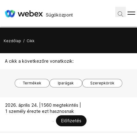
Súgóközpont
Kezdőlap
/
Cikk
A cikk a következőre vonatkozik:
Termékek
Iparágak
Szerepkörök
2026. április 24. |
1560 megtekintés |
1 személy érezte ezt hasznosnak
Előfizetés