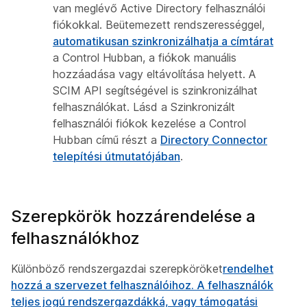
van meglévő Active Directory felhasználói
fiókokkal. Beütemezett rendszerességgel,
automatikusan szinkronizálhatja a címtárat
a Control Hubban, a fiókok manuális
hozzáadása vagy eltávolítása helyett. A
SCIM API segítségével is szinkronizálhat
felhasználókat. Lásd a
Szinkronizált
felhasználói fiókok kezelése a Control
Hubban
című részt a
Directory Connector
telepítési útmutatójában
.
Szerepkörök hozzárendelése a
felhasználókhoz
Különböző rendszergazdai szerepköröket
rendelhet
hozzá a szervezet felhasználóihoz. A felhasználók
teljes jogú rendszergazdákká, vagy támogatási