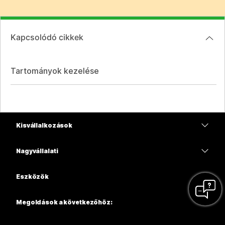
Kapcsolódó cikkek
Tartományok kezelése
Kisvállalkozások
Díjszabás
Nagyvállalati
Webex alkalmazás
Webex Suite
Eszközök
Meetings
Calling
Mikrofonos fejhallgatók
Calling
Megoldások a következőhöz:
Meetings
Kamerák
Oktatás
Üzenetküldés