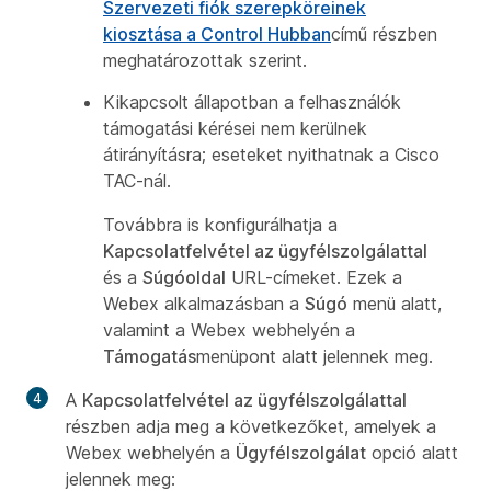
Szervezeti fiók szerepköreinek
kiosztása a Control Hubban
című részben
meghatározottak szerint.
Kikapcsolt állapotban a felhasználók
támogatási kérései nem kerülnek
átirányításra; eseteket nyithatnak a Cisco
TAC-nál.
Továbbra is konfigurálhatja a
Kapcsolatfelvétel az ügyfélszolgálattal
és a
Súgóoldal
URL-címeket. Ezek a
Webex alkalmazásban a
Súgó
menü alatt,
valamint a Webex webhelyén a
Támogatás
menüpont alatt jelennek meg.
A
Kapcsolatfelvétel az ügyfélszolgálattal
részben adja meg a következőket, amelyek a
Webex webhelyén a
Ügyfélszolgálat
opció alatt
jelennek meg: