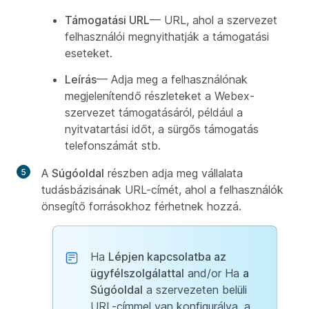
Támogatási URL
— URL, ahol a szervezet
felhasználói megnyithatják a támogatási
eseteket.
Leírás
— Adja meg a felhasználónak
megjelenítendő részleteket a Webex-
szervezet támogatásáról, például a
nyitvatartási időt, a sürgős támogatás
telefonszámát stb.
A
Súgóoldal
részben adja meg vállalata
tudásbázisának URL-címét, ahol a felhasználók
önsegítő forrásokhoz férhetnek hozzá.
Ha
Lépjen kapcsolatba az
ügyfélszolgálattal
and/or Ha
a
Súgóoldal
a szervezeten belüli
URL-címmel van konfigurálva, a