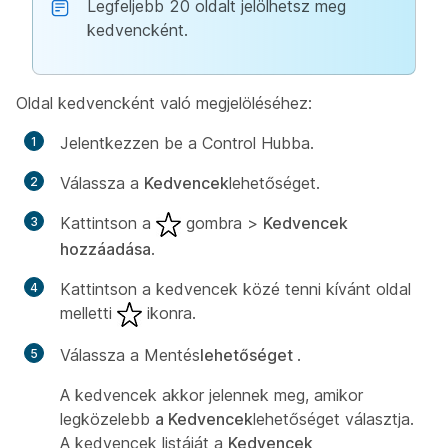
Legfeljebb 20 oldalt jelölhetsz meg
kedvencként.
Oldal kedvencként való megjelöléséhez:
Jelentkezzen be a Control Hubba.
Válassza a
Kedvencek
lehetőséget.
Kattintson a
gombra >
Kedvencek
hozzáadása
.
Kattintson a kedvencek közé tenni kívánt oldal
melletti
ikonra.
Válassza a Mentés
lehetőséget
.
A kedvencek akkor jelennek meg, amikor
legközelebb
a Kedvencek
lehetőséget választja.
A kedvencek listáját a
Kedvencek