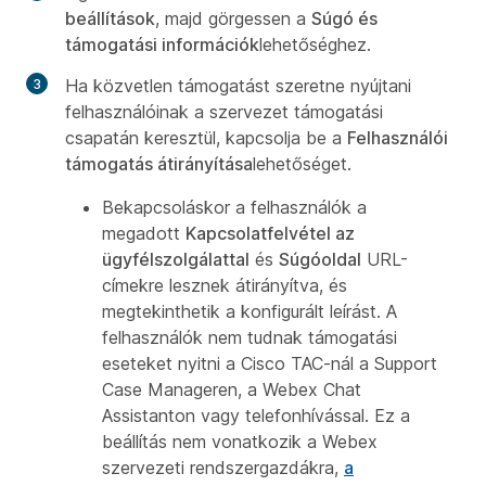
beállítások
, majd görgessen a
Súgó és
támogatási információk
lehetőséghez.
Ha közvetlen támogatást szeretne nyújtani
felhasználóinak a szervezet támogatási
csapatán keresztül, kapcsolja be a
Felhasználói
támogatás átirányítása
lehetőséget.
Bekapcsoláskor a felhasználók a
megadott
Kapcsolatfelvétel az
ügyfélszolgálattal
és
Súgóoldal
URL-
címekre lesznek átirányítva, és
megtekinthetik a konfigurált leírást. A
felhasználók nem tudnak támogatási
eseteket nyitni a Cisco TAC-nál a Support
Case Manageren, a Webex Chat
Assistanton vagy telefonhívással. Ez a
beállítás nem vonatkozik a Webex
szervezeti rendszergazdákra,
a