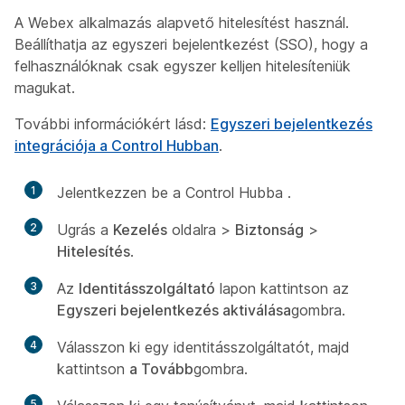
A Webex alkalmazás alapvető hitelesítést használ.
Beállíthatja az egyszeri bejelentkezést (SSO), hogy a
felhasználóknak csak egyszer kelljen hitelesíteniük
magukat.
További információkért lásd:
Egyszeri bejelentkezés
integrációja a Control Hubban
.
1
Jelentkezzen be a Control Hubba
.
2
Ugrás a
Kezelés
oldalra >
Biztonság
>
Hitelesítés
.
3
Az
Identitásszolgáltató
lapon kattintson az
Egyszeri bejelentkezés aktiválása
gombra.
4
Válasszon ki egy identitásszolgáltatót, majd
kattintson
a Tovább
gombra.
5