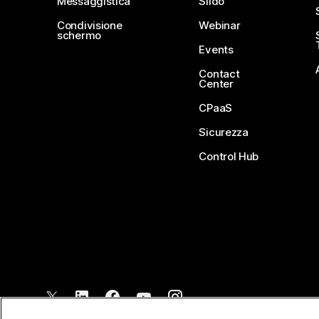
Messaggistica
Slido
Condivisione
Webinar
schermo
Events
Contact
Center
CPaaS
Sicurezza
Control Hub
©
2026
Cisco e/o relative affiliate. Tutti i diritti riservati.