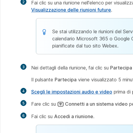
2
Fai clic su una riunione nell'elenco per visualizza
Visualizzazione delle riunioni future
.
Se stai utilizzando le riunioni del S
calendario Microsoft 365 o Google Cale
pianificate dal tuo sito Webex.
3
Nei dettagli della riunione, fai clic su
Partecipa
Il pulsante
Partecipa
viene visualizzato 5 minuti
4
Scegli le impostazioni audio e video
prima di p
5
Fare clic su
Connetti a un sistema video
p
6
Fai clic su
Accedi a riunione
.