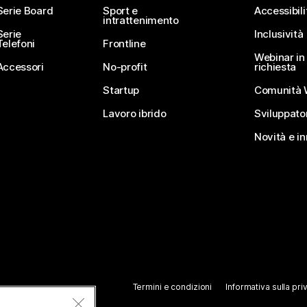
Serie Board
Sport e
Accessibili
intrattenimento
Serie
Inclusività
Telefoni
Frontline
Webinar in 
Accessori
No-profit
richiesta
Startup
Comunità 
Lavoro ibrido
Sviluppato
Novità e i
Termini e condizioni
Informativa sulla pri