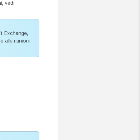
i, vedi
oft Exchange,
 alle riunioni