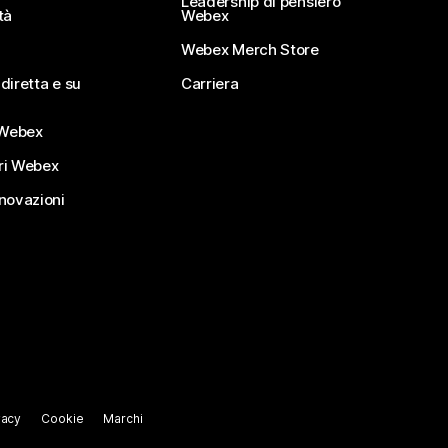
Leadership di pensiero
tà
Webex
Webex Merch Store
diretta e su
Carriera
Webex
ri Webex
nnovazioni
vacy
Cookie
Marchi