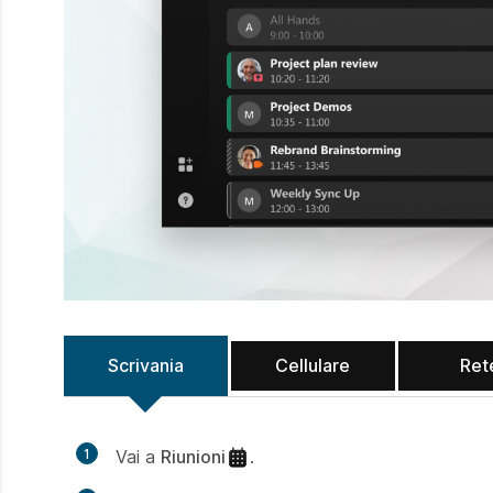
Scrivania
Cellulare
Ret
1
Vai a
Riunioni
.