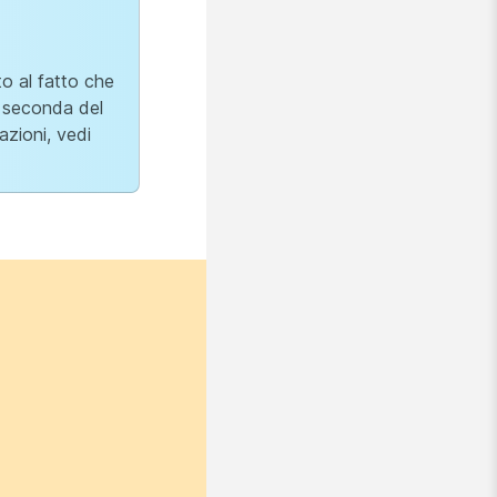
to al fatto che
a seconda del
azioni, vedi