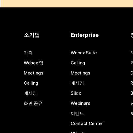
소기업
Enterprise
가격
Webex Suite
Webex 앱
Calling
Meetings
Meetings
Calling
메시징
메시징
Slido
화면 공유
Webinars
이벤트
Contact Center