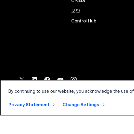
CPaaS
보안
Control Hub
©
2026
Cisco 및/또는 관련 제휴. All rights reserved.
By continuing to use our website, you acknowledge the use of
Privacy Statement
Change Settings