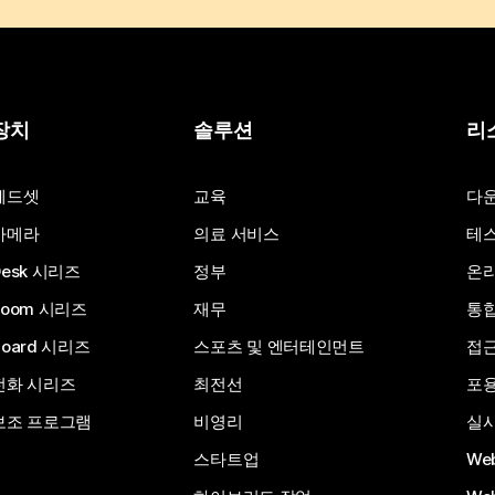
장치
솔루션
리
헤드셋
교육
다
카메라
의료 서비스
테스
Desk 시리즈
정부
온라
Room 시리즈
재무
통
Board 시리즈
스포츠 및 엔터테인먼트
접
전화 시리즈
최전선
포
보조 프로그램
비영리
실시
스타트업
We