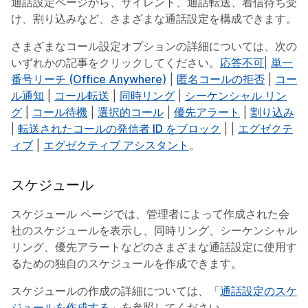
通話設定ページから、サイレント、通話転送、着信待ち受
け、割り込みなど、さまざまな通話設定を構成できます。
さまざまなコール設定オプションの詳細については、次の
いずれかの記事をクリックしてください。
応答不可
|
単一
番号リーチ (Office Anywhere)
|
匿名コールの拒否
|
コー
ル通知
|
コール転送
|
同時リング
|
シーケンシャル リン
グ
|
コール待機
|
選択的コール
|
優先アラート
|
割り込み
|
転送されたコールの発信者 ID をブロック
|
|
エグゼクテ
ィブ
|
エグゼクティブ アシスタント
。
スケジュール
スケジュール ページでは、管理者によって作成された会
社のスケジュールを表示し、同時リング、シーケンシャル
リング、優先アラートなどのさまざまな通話設定に使用す
るための独自のスケジュールを作成できます。
スケジュールの作成の詳細については、「
通話設定のスケ
ジュールを作成する
」を参照してください。