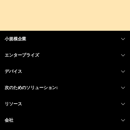
小規模企業
価格
エンタープライズ
Webex アプリ
Webex スイート
デバイス
Meetings
Calling
ヘッドセット
Calling
次のためのソリューション:
Meetings
カメラ
メッセージング
教育
メッセージング
リソース
Desk シリーズ
画面共有
ヘルスケア
Slido
ダウンロード
Room シリーズ
会社
行政
ウェビナー
テストミーティングに参加
Board シリーズ