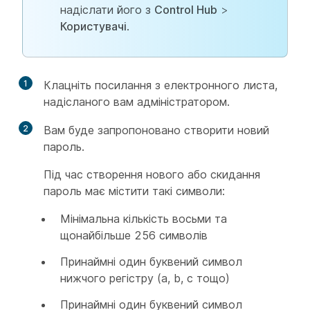
надіслати його з
Control Hub
>
Користувачі
.
1
Клацніть посилання з електронного листа,
надісланого вам адміністратором.
2
Вам буде запропоновано створити новий
пароль.
Під час створення нового або скидання
пароль має містити такі символи:
Мінімальна кількість восьми та
щонайбільше 256 символів
Принаймні один буквений символ
нижчого регістру (a, b, c тощо)
Принаймні один буквений символ