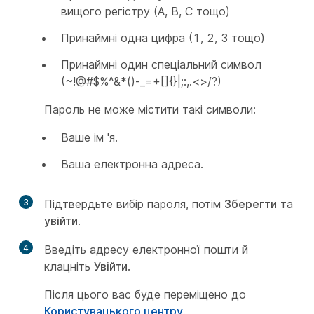
вищого регістру (A, B, C тощо)
Принаймні одна цифра (1, 2, 3 тощо)
Принаймні один спеціальний символ
(~!@#$%^&*()-_=+[]{}|;:,.<>/?)
Пароль не може містити такі символи:
Ваше ім 'я.
Ваша електронна адреса.
3
Підтвердьте вибір пароля, потім
Зберегти
та
увійти
.
4
Введіть адресу електронної пошти й
клацніть
Увійти
.
Після цього вас буде переміщено до
Користувацького центру
.