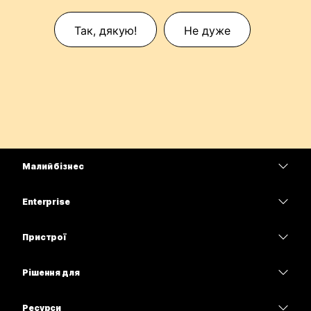
Так, дякую!
Не дуже
Малий бізнес
Тарифи
Enterprise
Програма Webex
Webex Suite
Пристрої
Наради
Calling
Гарнітури
Calling
Рішення для
Наради
Камери
Освітні заклади
Обмін повідомленнями
Обмін повідомленнями
Ресурси