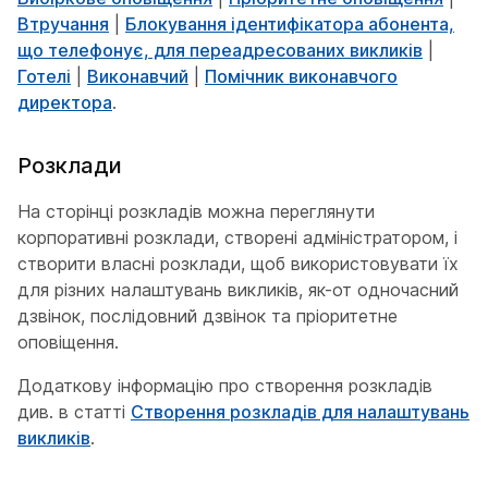
Втручання
|
Блокування ідентифікатора абонента,
що телефонує, для переадресованих викликів
|
Готелі
|
Виконавчий
|
Помічник виконавчого
директора
.
Розклади
На сторінці розкладів можна переглянути
корпоративні розклади, створені адміністратором, і
створити власні розклади, щоб використовувати їх
для різних налаштувань викликів, як-от одночасний
дзвінок, послідовний дзвінок та пріоритетне
оповіщення.
Додаткову інформацію про створення розкладів
див. в статті
Створення розкладів для налаштувань
викликів
.