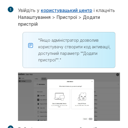
1
Увійдіть у
користувацький центр
і клацніть
Налаштування
>
Пристрої
>
Додати
пристрій
"Якщо адміністратор дозволив
користувачу створити код активації,
доступний параметр ""Додати
пристрої""."