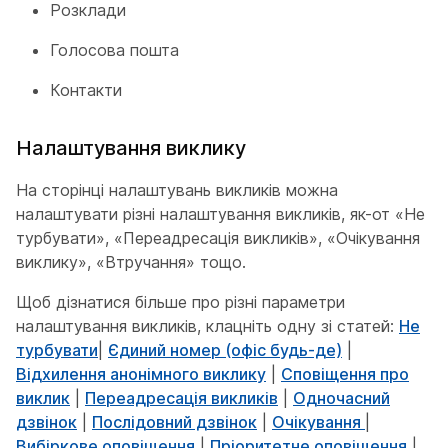
Розклади
Голосова пошта
Контакти
Налаштування виклику
На сторінці налаштувань викликів можна
налаштувати різні налаштування викликів, як-от «Не
турбувати», «Переадресація викликів», «Очікування
виклику», «Втручання» тощо.
Щоб дізнатися більше про різні параметри
налаштування викликів, клацніть одну зі статей:
Не
турбувати
|
Єдиний номер (офіс будь-де)
|
Відхилення анонімного виклику
|
Сповіщення про
виклик
|
Переадресація викликів
|
Одночасний
дзвінок
|
Послідовний дзвінок
|
Очікування
|
Вибіркове оповіщення
|
Пріоритетне оповіщення
|