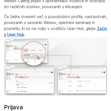
Webex Calling prijavi v uporabniško vozlišče in dostopa
do različnih storitev, povezanih s klicanjem.
Če želite izvedeti več o posodobitvi profila, nastavitvah,
povezanih s sestanki Webex, spletnimi seminarji in
posnetki, ki so na voljo v vozlišču User Hub, glejte
Začni
z User Hub
.
Prijava