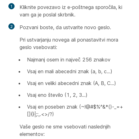
1
Kliknite povezavo iz e-poštnega sporočila, ki
vam ga je poslal skrbnik.
2
Pozvani boste, da ustvarite novo geslo.
Pri ustvarjanju novega ali ponastavitvi mora
geslo vsebovati:
Najmanj osem in največ 256 znakov
Vsaj en mali abecedni znak (a, b, c...)
Vsaj en veliki abecedni znak (A, B, C...)
Vsaj eno število (1, 2, 3...)
Vsaj en poseben znak (~!@#$%^&*()-_=+
[]{}|;:,.<>/?)
Vaše geslo ne sme vsebovati naslednjih
elementov: