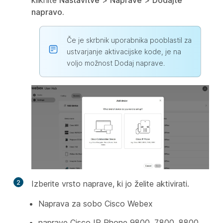
kliknite
Nastavitve
>
Naprave
>
Dodajte
napravo.
Če je skrbnik uporabnika pooblastil za
ustvarjanje aktivacijske kode, je na
voljo možnost Dodaj naprave.
2
Izberite vrsto naprave, ki jo želite aktivirati.
Naprava za sobo Cisco Webex
naprave Cisco IP Phone 9800, 7800, 8800