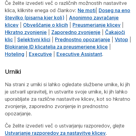
Če želite izvedeti več o različnih možnostih nastavitve
klica, kliknite enega od člankov:
Ne moti
|
Doseg na eno
številko (pisarna kjer koli)
|
Anonimno zavračanje
klicev
|
Obveščanje o klicih
|
Preusmerjanje klicev
|
Hkratno zvonjenje
|
Zaporedno zvonjenje
|
Čakajoči
klic
|
Selektivni klici
|
Prednostno opozarjanje
|
Vstop
|
Blokiranje ID klicatelja za preusmerjene klice
|
Hoteling
|
Executive
|
Executive Assistant
.
Urniki
Na strani z urniki si lahko ogledate službene urnike, ki jih
je ustvaril upravitelj, in ustvarite svoje urnike, ki jih lahko
uporabljate za različne nastavitve klicev, kot so hkratno
zvonjenje, zaporedno zvonjenje in prednostno
opozarjanje.
Če želite izvedeti več o ustvarjanju razporedov, glejte
Ustvarjanje razporedov za nastavitve klicev
.