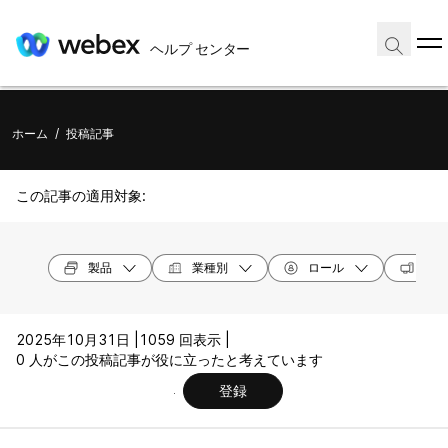
ヘルプ センター
ホーム
/
投稿記事
この記事の適用対象:
製品
業種別
ロール
オペ
2025年10月31日 |
1059 回表示 |
0 人がこの投稿記事が役に立ったと考えています
登録