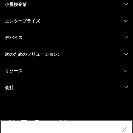
小規模企業
価格
エンタープライズ
Webex アプリ
Webex スイート
デバイス
Meetings
Calling
ヘッドセット
Calling
次のためのソリューション:
Meetings
カメラ
メッセージング
教育
メッセージング
リソース
Desk シリーズ
画面共有
ヘルスケア
Slido
ダウンロード
Room シリーズ
会社
行政
ウェビナー
テストミーティングに参加
Board シリーズ
Cisco
財務
Events
オンラインクラス
Phone シリーズ
サポートへお問い合わせ
スポーツとエンターテインメント
Contact Center
インテグレーション
アクセサリ
セールスに問い合わせ
フロントライン
CPaaS
アクセシビリティ
利用規約