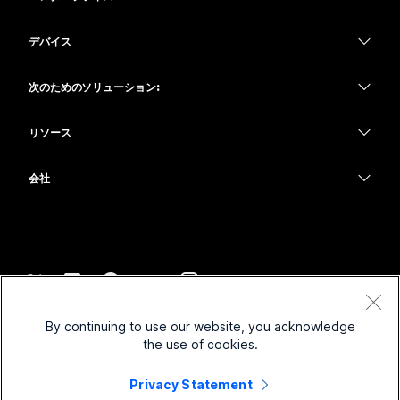
Webex アプリ
Webex スイート
デバイス
Meetings
Calling
ヘッドセット
Calling
次のためのソリューション:
Meetings
カメラ
教育
メッセージング
メッセージング
リソース
Desk シリーズ
ヘルスケア
画面共有
ダウンロード
Slido
Room シリーズ
会社
行政
テストミーティングに参加
ウェビナー
Cisco
Board シリーズ
財務
オンラインクラス
Events
サポートへお問い合わせ
Phone シリーズ
スポーツとエンターテインメント
インテグレーション
Contact Center
セールスに問い合わせ
アクセサリ
フロントライン
アクセシビリティ
CPaaS
利用規約
Webex Blog
By continuing to use our website, you acknowledge
非営利
プライバシーステートメント
インクルージョン
セキュリティ
the use of cookies.
Webex ソート リーダーシップ
クッキー
スタートアップ
ライブ & オンデマンド ウェビナー
Control Hub
Privacy Statement
Webex Merch Store
商標
ハイブリッド ワーク