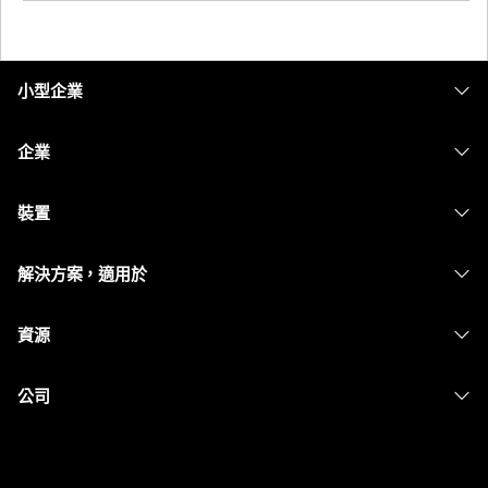
小型企業
定價
企業
Webex 應用程式
Webex Suite
裝置
Meetings
Calling
耳機
Calling
解決方案，適用於
Meetings
攝影機
Messaging
教育
Messaging
資源
Desk 系列
螢幕共用
醫療保健
Slido
下載
Room 系列
公司
政府
Webinars
加入測驗會議
Board 系列
Cisco
財務
Events
線上課程
電話系列
聯絡技術支援
運動與娛樂