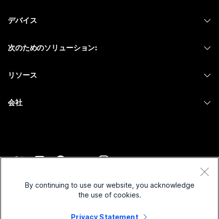
Webex アプリ
Webex スイート
何をお探しですか?
デバイス
Meetings
Calling
ヘッドセット
Calling
質問を投稿してください
次のためのソリューション:
Meetings
カメラ
メッセージング
教育
メッセージング
リソース
Desk シリーズ
画面共有
ヘルスケア
Slido
ダウンロード
Room シリーズ
会社
行政
ウェビナー
テストミーティングに参加
Board シリーズ
Cisco
財務
Events
オンラインクラス
Phone シリーズ
サポートへお問い合わせ
スポーツとエンターテインメント
Contact Center
インテグレーション
アクセサリ
セールスに問い合わせ
フロントライン
CPaaS
アクセシビリティ
利用規約
Webex Blog
非営利
セキュリティ
By continuing to use our website, you acknowledge
インクルージョン
プライバシーステートメント
the use of cookies.
Webex ソート リーダーシップ
スタートアップ
Control Hub
クッキー
ライブ & オンデマンド ウェビナー
Privacy Statement
Webex Merch Store
商標
ハイブリッド ワーク